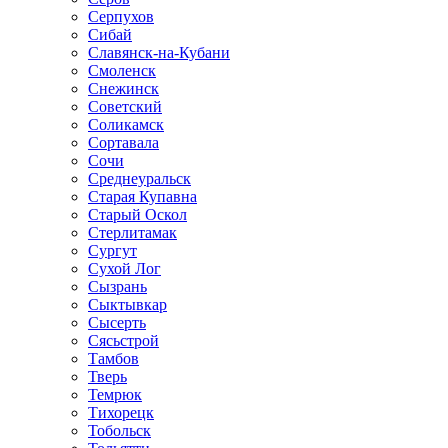
Серпухов
Сибай
Славянск-на-Кубани
Смоленск
Снежинск
Советский
Соликамск
Сортавала
Сочи
Среднеуральск
Старая Купавна
Старый Оскол
Стерлитамак
Сургут
Сухой Лог
Сызрань
Сыктывкар
Сысерть
Сясьстрой
Тамбов
Тверь
Темрюк
Тихорецк
Тобольск