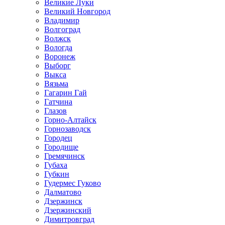
Великие Луки
Великий Новгород
Владимир
Волгоград
Волжск
Вологда
Воронеж
Выборг
Выкса
Вязьма
Гагарин Гай
Гатчина
Глазов
Горно-Алтайск
Горнозаводск
Городец
Городище
Гремячинск
Губаха
Губкин
Гудермес Гуково
Далматово
Дзержинск
Дзержинский
Димитровград