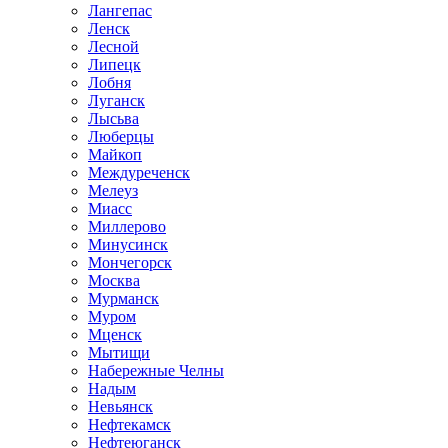
Лангепас
Ленск
Лесной
Липецк
Лобня
Луганск
Лысьва
Люберцы
Майкоп
Междуреченск
Мелеуз
Миасс
Миллерово
Минусинск
Мончегорск
Москва
Мурманск
Муром
Мценск
Мытищи
Набережные Челны
Надым
Невьянск
Нефтекамск
Нефтеюганск