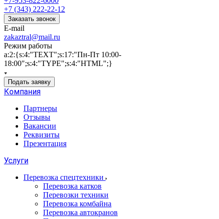
+7-953-822-6000
+7 (343) 222-22-12
Заказать звонок
E-mail
zakaztral@mail.ru
Режим работы
a:2:{s:4:"TEXT";s:17:"Пн-Пт 10:00-
18:00";s:4:"TYPE";s:4:"HTML";}
Подать заявку
Компания
Партнеры
Отзывы
Вакансии
Реквизиты
Презентация
Услуги
Перевозка спецтехники
Перевозка катков
Перевозки техники
Перевозка комбайна
Перевозка автокранов