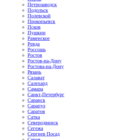
Петрозаводск
Подольск
Полевской
Прокопьевск
Псков
Пушкин
Раменское
Ревда
Россошь
Ростов
Ростов-на-Дону
Ростова-на-Дону
Рязань
Салават
Салехард
Самара
Санкт-Петербург
Саранск
Сарапул
Саратов
Сатка
Северодвинск
Сегежа
Сергиев Посад
Серов