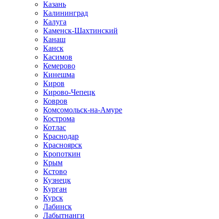
Казань
Калининград
Калуга
Каменск-Шахтинский
Канаш
Канск
Касимов
Кемерово
Кинешма
Киров
Кирово-Чепецк
Ковров
Комсомольск-на-Амуре
Кострома
Котлас
Краснодар
Красноярск
Кропоткин
Крым
Кстово
Кузнецк
Курган
Курск
Лабинск
Лабытнанги