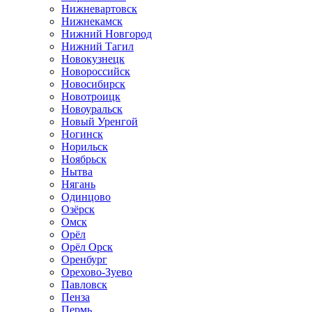
Нижневартовск
Нижнекамск
Нижний Новгород
Нижний Тагил
Новокузнецк
Новороссийск
Новосибирск
Новотроицк
Новоуральск
Новый Уренгой
Ногинск
Норильск
Ноябрьск
Нытва
Нягань
Одинцово
Озёрск
Омск
Орёл
Орёл Орск
Оренбург
Орехово-Зуево
Павловск
Пенза
Пермь