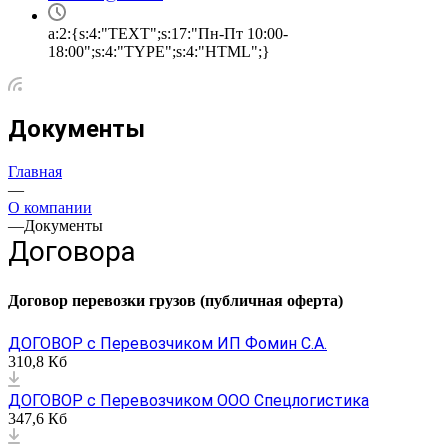
a:2:{s:4:"TEXT";s:17:"Пн-Пт 10:00-
18:00";s:4:"TYPE";s:4:"HTML";}
Документы
Главная
—
О компании
—
Документы
Договора
Договор перевозки грузов (публичная оферта)
ДОГОВОР с Перевозчиком ИП Фомин С.А.
310,8 Кб
ДОГОВОР с Перевозчиком ООО Спецлогистика
347,6 Кб