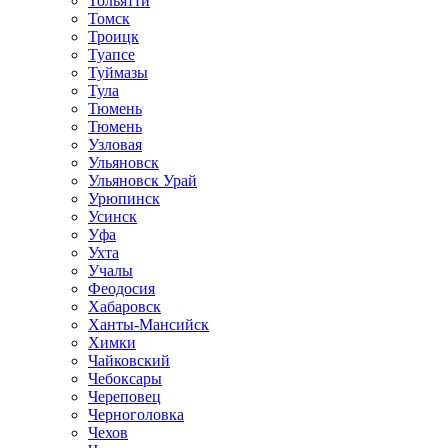
Тольятти
Томск
Троицк
Туапсе
Туймазы
Тула
Тюмень
Тюмень
Узловая
Ульяновск
Ульяновск Урай
Урюпинск
Усинск
Уфа
Ухта
Учалы
Феодосия
Хабаровск
Ханты-Мансийск
Химки
Чайковский
Чебоксары
Череповец
Черноголовка
Чехов