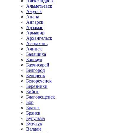
Александров
Альметьевск
Амурск
Анапа
Ангарск
Арзамас
Армавир
Архангельск
Астрахань
Ачинск
Балашиха
Барнаул
Бахчисарай
Белгород
Белорецк
Белореченск
Березники
Бийск
Благовещенск
Бор
Братск
Брянск
Бугульма
Бузулук
Валдай