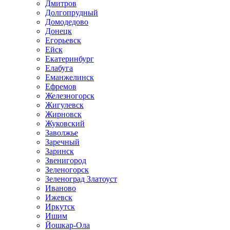
Дмитров
Долгопрудный
Домодедово
Донецк
Егорьевск
Ейск
Екатеринбург
Елабуга
Еманжелинск
Ефремов
Железногорск
Жигулевск
Жирновск
Жуковский
Заволжье
Заречный
Заринск
Звенигород
Зеленогорск
Зеленоград Златоуст
Иваново
Ижевск
Иркутск
Ишим
Йошкар-Ола