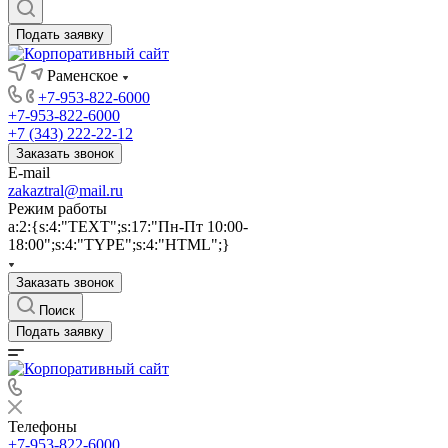
Подать заявку
Раменское
+7-953-822-6000
+7-953-822-6000
+7 (343) 222-22-12
Заказать звонок
E-mail
zakaztral@mail.ru
Режим работы
a:2:{s:4:"TEXT";s:17:"Пн-Пт 10:00-
18:00";s:4:"TYPE";s:4:"HTML";}
Заказать звонок
Поиск
Подать заявку
Телефоны
+7-953-822-6000