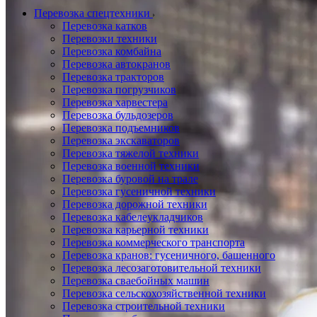
Перевозка спецтехники
Перевозка катков
Перевозки техники
Перевозка комбайна
Перевозка автокранов
Перевозка тракторов
Перевозка погрузчиков
Перевозка харвестера
Перевозка бульдозеров
Перевозка подъемников
Перевозка экскаваторов
Перевозка тяжелой техники
Перевозка военной техники
Перевозка буровой на трале
Перевозка гусеничной техники
Перевозка дорожной техники
Перевозка кабелеукладчиков
Перевозка карьерной техники
Перевозка коммерческого транспорта
Перевозка кранов: гусеничного, башенного
Перевозка лесозаготовительной техники
Перевозка сваебойных машин
Перевозка сельскохозяйственной техники
Перевозка строительной техники