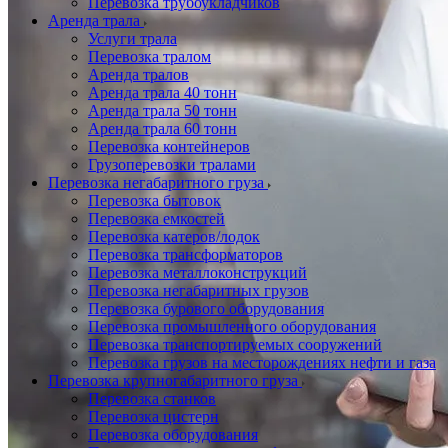
Перевозка трубоукладчиков
Аренда трала
Услуги трала
Перевозка тралом
Аренда тралов
Аренда трала 40 тонн
Аренда трала 50 тонн
Аренда трала 60 тонн
Перевозка контейнеров
Грузоперевозки тралами
Перевозка негабаритного груза
Перевозка бытовок
Перевозка емкостей
Перевозка катеров/лодок
Перевозка трансформаторов
Перевозка металлоконструкций
Перевозка негабаритных грузов
Перевозка бурового оборудования
Перевозка промышленного оборудования
Перевозка транспортируемых сооружений
Перевозка грузов на месторождениях нефти и газа
Перевозка крупногабаритного груза
Перевозка станков
Перевозка цистерн
Перевозка оборудования