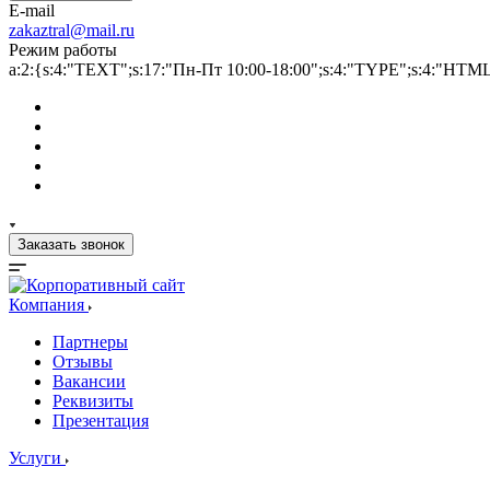
E-mail
zakaztral@mail.ru
Режим работы
a:2:{s:4:"TEXT";s:17:"Пн-Пт 10:00-18:00";s:4:"TYPE";s:4:"HTM
Заказать звонок
Компания
Партнеры
Отзывы
Вакансии
Реквизиты
Презентация
Услуги