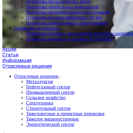
Перевозка металлических ферм
Перевозка дробильных комплексов
Перевозка железобетонных конструкций
Перевозка крупногабаритных грузов
Перевозка нефтегазового оборудования
Перевозка негабарита
Перевозка сборных металлоконструкций и сооруже
Перевозка буровых установок SUNWARD
Акции
Статьи
Информация
Отраслевые решения
Отрослевые решения
Металлургия
Нефтегазовый сектор
Промышленный сектор
Сельское хозяйство
Спецтехника
Строительный сектор
Тяжеловесные и проектные перевозки
Тяжелое машиностроение
Энергетический сектор