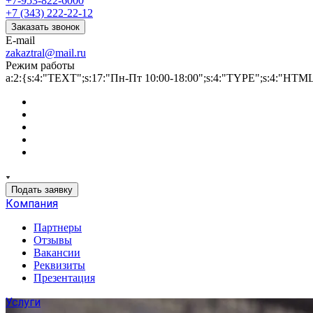
+7-953-822-6000
+7 (343) 222-22-12
Заказать звонок
E-mail
zakaztral@mail.ru
Режим работы
a:2:{s:4:"TEXT";s:17:"Пн-Пт 10:00-18:00";s:4:"TYPE";s:4:"HTM
Подать заявку
Компания
Партнеры
Отзывы
Вакансии
Реквизиты
Презентация
Услуги