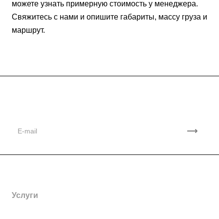
можете узнать примерную стоимость у менеджера.
Свяжитесь с нами и опишите габариты, массу груза и
маршрут.
Подписывайтесь
на новости и акции
Компания
Партнеры
Контакты
Услуги
Отзывы
Перевозка спецтехники
Отраслевые решения