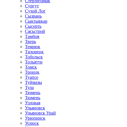
Стерлитамак
Сургут
Сухой Лог
Сызрань
Сыктывкар
Сысерть
Сясьстрой
Тамбов
Тверь
Темрюк
Тихорецк
Тобольск
Тольятти
Томск
Троицк
Туапсе
Туймазы
Тула
Тюмень
Тюмень
Узловая
Ульяновск
Ульяновск Урай
Урюпинск
Усинск