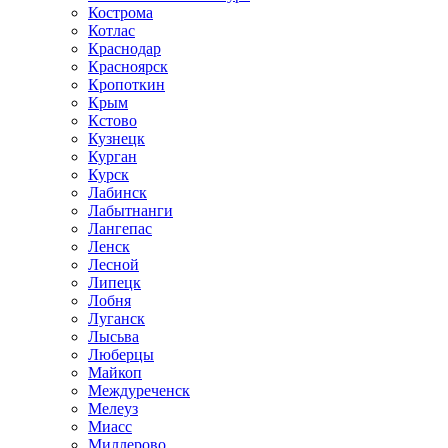
Кострома
Котлас
Краснодар
Красноярск
Кропоткин
Крым
Кстово
Кузнецк
Курган
Курск
Лабинск
Лабытнанги
Лангепас
Ленск
Лесной
Липецк
Лобня
Луганск
Лысьва
Люберцы
Майкоп
Междуреченск
Мелеуз
Миасс
Миллерово