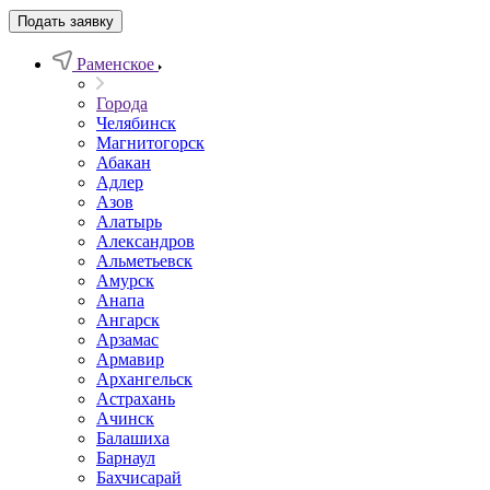
Подать заявку
Раменское
Города
Челябинск
Магнитогорск
Абакан
Адлер
Азов
Алатырь
Александров
Альметьевск
Амурск
Анапа
Ангарск
Арзамас
Армавир
Архангельск
Астрахань
Ачинск
Балашиха
Барнаул
Бахчисарай