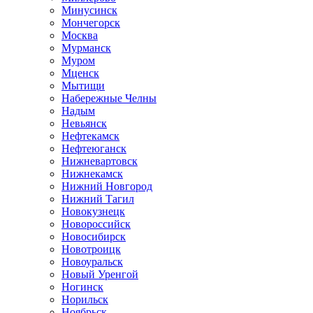
Минусинск
Мончегорск
Москва
Мурманск
Муром
Мценск
Мытищи
Набережные Челны
Надым
Невьянск
Нефтекамск
Нефтеюганск
Нижневартовск
Нижнекамск
Нижний Новгород
Нижний Тагил
Новокузнецк
Новороссийск
Новосибирск
Новотроицк
Новоуральск
Новый Уренгой
Ногинск
Норильск
Ноябрьск