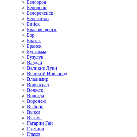
Белгород
Белорецк
Белореченск
Березники
Бийск
Благовещенск
Бор
Братск
Брянск
Бугульма
Бузулук
Валдай
Великие Луки
Великий Новгород
Владимир
Волгоград
Волжск
Вологда
Воронеж
Выборг
Выкса
Вязьма
Гагарин Гай
Гатчина
Глазов