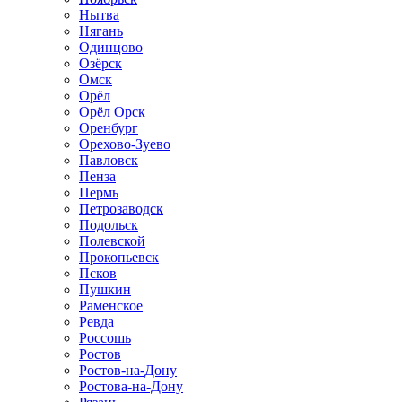
Нытва
Нягань
Одинцово
Озёрск
Омск
Орёл
Орёл Орск
Оренбург
Орехово-Зуево
Павловск
Пенза
Пермь
Петрозаводск
Подольск
Полевской
Прокопьевск
Псков
Пушкин
Раменское
Ревда
Россошь
Ростов
Ростов-на-Дону
Ростова-на-Дону