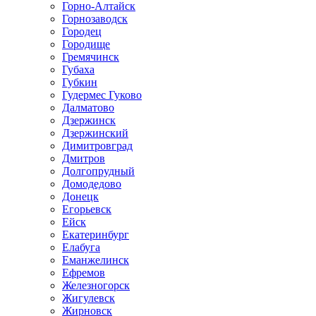
Горно-Алтайск
Горнозаводск
Городец
Городище
Гремячинск
Губаха
Губкин
Гудермес Гуково
Далматово
Дзержинск
Дзержинский
Димитровград
Дмитров
Долгопрудный
Домодедово
Донецк
Егорьевск
Ейск
Екатеринбург
Елабуга
Еманжелинск
Ефремов
Железногорск
Жигулевск
Жирновск