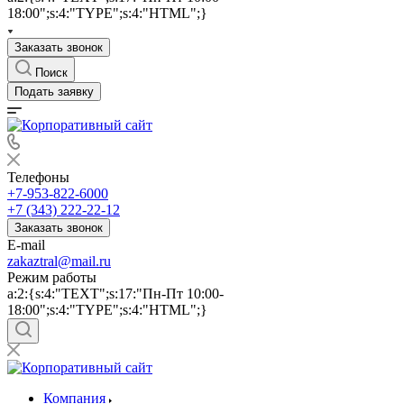
18:00";s:4:"TYPE";s:4:"HTML";}
Заказать звонок
Поиск
Подать заявку
Телефоны
+7-953-822-6000
+7 (343) 222-22-12
Заказать звонок
E-mail
zakaztral@mail.ru
Режим работы
a:2:{s:4:"TEXT";s:17:"Пн-Пт 10:00-
18:00";s:4:"TYPE";s:4:"HTML";}
Компания