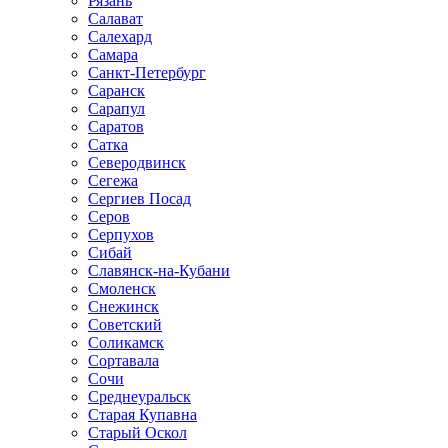
Рязань
Салават
Салехард
Самара
Санкт-Петербург
Саранск
Сарапул
Саратов
Сатка
Северодвинск
Сегежа
Сергиев Посад
Серов
Серпухов
Сибай
Славянск-на-Кубани
Смоленск
Снежинск
Советский
Соликамск
Сортавала
Сочи
Среднеуральск
Старая Купавна
Старый Оскол