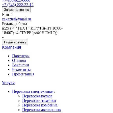
+7-953-822-6000
+7 (343) 222-22-12
Заказать звонок
E-mail
zakaztral@mail.ru
Режим работы
a:2:{s:4:"TEXT";s:17:"Пн-Пт 10:00-
18:00";s:4:"TYPE";s:4:"HTML";}
Подать заявку
Компания
Партнеры
Отзывы
Вакансии
Реквизиты
Презентация
Услуги
Перевозка спецтехники
Перевозка катков
Перевозки техники
Перевозка комбайна
Перевозка автокранов