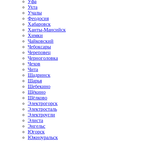
Уфа
Ухта
Учалы
Феодосия
Хабаровск
Ханты-Мансийск
Химки
Чайковский
Чебоксары
Череповец
Черноголовка
Чехов
Чита
Шадринск
Шарья
Шебекино
Щёкино
Щёлково
Электрогорск
Электросталь
Электроугли
Элиста
Энгельс
Югорск
Южноуральск