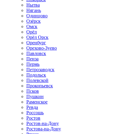
Нытва
Нягань
Одинцово
Озёрск
Омск
Орёл
Орёл Орск
Оренбург
Орехово-Зуево
Павловск
Пенза
Пермь
Петрозаводск
Подольск
Полевской
Прокопьевск
Псков
Пушкин
Раменское
Ревда
Россошь
Ростов
Ростов-на-Дону
Ростова-на-Дону