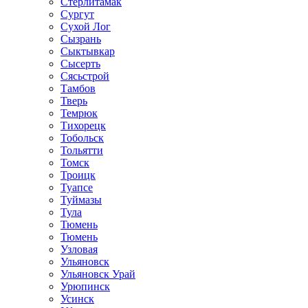
Стерлитамак
Сургут
Сухой Лог
Сызрань
Сыктывкар
Сысерть
Сясьстрой
Тамбов
Тверь
Темрюк
Тихорецк
Тобольск
Тольятти
Томск
Троицк
Туапсе
Туймазы
Тула
Тюмень
Тюмень
Узловая
Ульяновск
Ульяновск Урай
Урюпинск
Усинск