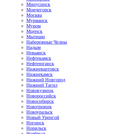
Минусинск
Мончегорск
Москва
Мурманск
Муром
Мценск
Мытищи
Набережные Челны
Надым
Невьянск
Нефтекамск
Нефтеюганск
Нижневартовск
Нижнекамск
Нижний Новгород
Нижний Тагил
Новокузнецк
Новороссийск
Новосибирск
Новотроицк
Новоуральск
Новый Уренгой
Ногинск
Норильск
Ноябрьск