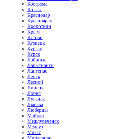
Кострома
Котлас
Краснодар
Красноярск
Кропоткин
Крым
Кстово
Кузнецк
Курган
Курск
Лабинск
Лабытнанги
Лангепас
Ленск
Лесной
Липецк
Лобня
Луганск
Лысьва
Люберцы
Майкоп
Междуреченск
Мелеуз
Миасс
Миллерово