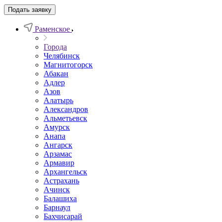
Подать заявку
Раменское
Города
Челябинск
Магнитогорск
Абакан
Адлер
Азов
Алатырь
Александров
Альметьевск
Амурск
Анапа
Ангарск
Арзамас
Армавир
Архангельск
Астрахань
Ачинск
Балашиха
Барнаул
Бахчисарай