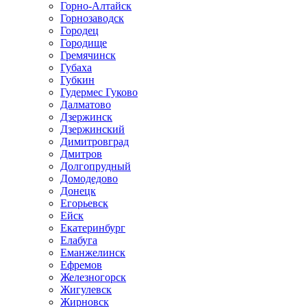
Горно-Алтайск
Горнозаводск
Городец
Городище
Гремячинск
Губаха
Губкин
Гудермес Гуково
Далматово
Дзержинск
Дзержинский
Димитровград
Дмитров
Долгопрудный
Домодедово
Донецк
Егорьевск
Ейск
Екатеринбург
Елабуга
Еманжелинск
Ефремов
Железногорск
Жигулевск
Жирновск