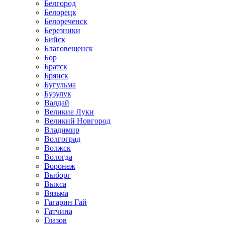
Белгород
Белорецк
Белореченск
Березники
Бийск
Благовещенск
Бор
Братск
Брянск
Бугульма
Бузулук
Валдай
Великие Луки
Великий Новгород
Владимир
Волгоград
Волжск
Вологда
Воронеж
Выборг
Выкса
Вязьма
Гагарин Гай
Гатчина
Глазов