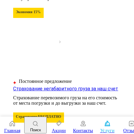
Экономия 15%
Постоянное предложение
Страхование негабаритного груза за наш счет
Страхование перевозимого груза на его стоимость
от места погрузки и до выгрузки за наш счет.
Страхование БЕСПЛАТНО
Поиск
Главная
Акции
Контакты
Услуги
Отз