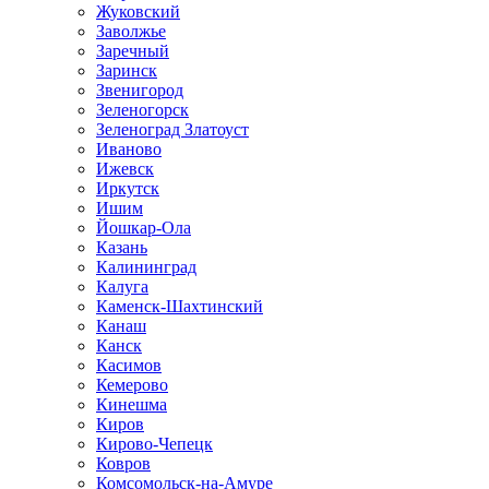
Жуковский
Заволжье
Заречный
Заринск
Звенигород
Зеленогорск
Зеленоград Златоуст
Иваново
Ижевск
Иркутск
Ишим
Йошкар-Ола
Казань
Калининград
Калуга
Каменск-Шахтинский
Канаш
Канск
Касимов
Кемерово
Кинешма
Киров
Кирово-Чепецк
Ковров
Комсомольск-на-Амуре