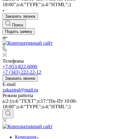
18:00";s:4:"TYPE";s:4:"HTML";}
Заказать звонок
Поиск
Подать заявку
Телефоны
+7-953-822-6000
+7 (343) 222-22-12
Заказать звонок
E-mail
zakaztral@mail.ru
Режим работы
a:2:{s:4:"TEXT";s:17:"Пн-Пт 10:00-
18:00";s:4:"TYPE";s:4:"HTML";}
Компания