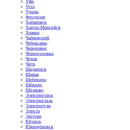
Уфа
Ухта
Учалы
Феодосия
Хабаровск
Ханты-Мансийск
Химки
Чайковский
Чебоксары
Череповец
Черноголовка
Чехов
Чита
Шадринск
Шарья
Шебекино
Щёкино
Щёлково
Электрогорск
Электросталь
Электроугли
Элиста
Энгельс
Югорск
Южноуральск