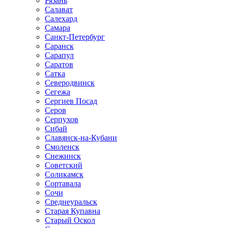
Рязань
Салават
Салехард
Самара
Санкт-Петербург
Саранск
Сарапул
Саратов
Сатка
Северодвинск
Сегежа
Сергиев Посад
Серов
Серпухов
Сибай
Славянск-на-Кубани
Смоленск
Снежинск
Советский
Соликамск
Сортавала
Сочи
Среднеуральск
Старая Купавна
Старый Оскол