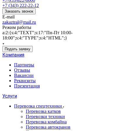
+7-953-822-6000
+7 (343) 222-22-12
Заказать звонок
E-mail
zakaztral@mail.ru
Режим работы
a:2:{s:4:"TEXT";s:17:"Пн-Пт 10:00-
18:00";s:4:"TYPE";s:4:"HTML";}
Подать заявку
Компания
Партнеры
Отзывы
Вакансии
Реквизиты
Презентация
Услуги
Перевозка спецтехники
Перевозка катков
Перевозки техники
Перевозка комбайна
Перевозка автокранов