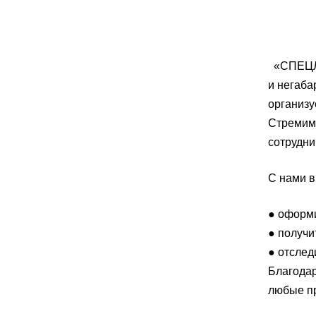
«СПЕЦЛО
и негаба
организу
Стремимс
сотрудни
С нами в
● оформи
● получи
● отследи
Благодар
любые пр