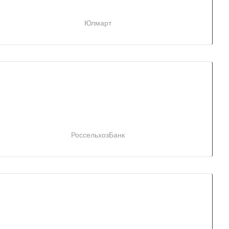
Юлмарт
РоссельхозБанк