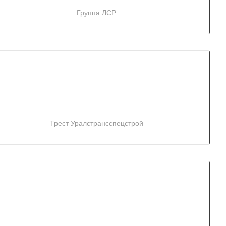
Группа ЛСР
Трест Уралстрансспецстрой