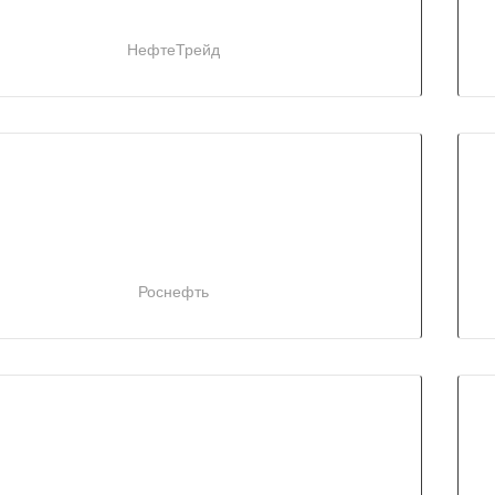
НефтеТрейд
Роснефть