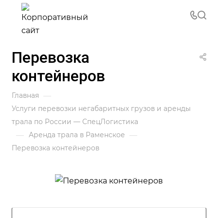
Перевозка
контейнеров
—
Главная
Услуги перевозки негабаритных грузов и аренды
трала по России — СпецЛогистика
—
—
Аренда трала в Раменское
Перевозка контейнеров