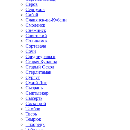
Серов
Серпухов
Сибай
Славянск-на-Кубани
Смоленск
Снежинск
Советский
Соликамск
Сортавала
Сочи
Среднеуральск
Старая Купавна
Старый Оскол
Стерлитамак
Сургут
Сухой Лог
Сызрань
Сыктывкар
Сысерть
Сясьстрой
Тамбов
Тверь
Темрюк
Тихорецк
Тобольск