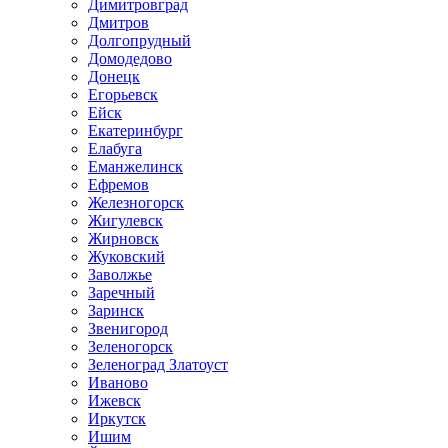
Димитровград
Дмитров
Долгопрудный
Домодедово
Донецк
Егорьевск
Ейск
Екатеринбург
Елабуга
Еманжелинск
Ефремов
Железногорск
Жигулевск
Жирновск
Жуковский
Заволжье
Заречный
Заринск
Звенигород
Зеленогорск
Зеленоград Златоуст
Иваново
Ижевск
Иркутск
Ишим