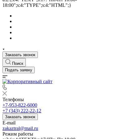
18:00";s:4:"TYPE";s:4:"HTML";}
Заказать звонок
Поиск
Подать заявку
Телефоны
+7-953-822-6000
+7 (343) 222-22-12
Заказать звонок
E-mail
zakaztral@mail.ru
Режим работы