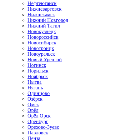
Нефтеюганск
Нижневартовск
Нижнекамск
Нижний Новгород
Нижний Тагил
Новокузнецк
Новороссийск
Новосибирск
Новотроицк
Новоуральск
Новый Уренгой
Ногинск
Норильск
Ноябрьск
Нытва
Нягань
Одинцово
Озёрск
Омск
Орёл
Орёл Орск
Оренбург
Орехово-Зуево
Павловск
Пенза