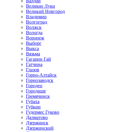
Валдай
Великие Луки
Великий Новгород
Владимир
Волгоград
Волжск
Вологда
Воронеж
Выборг
Выкса
Вязьма
Гагарин Гай
Гатчина
Глазов
Горно-Алтайск
Горнозаводск
Городец
Городище
Гремячинск
Губаха
Губкин
Гудермес Гуково
Далматово
Дзержинск
Дзержинский