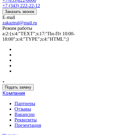
+7-953-822-6000
+7 (343) 222-22-12
Заказать звонок
E-mail
zakaztral@mail.ru
Режим работы
a:2:{s:4:"TEXT";s:17:"Пн-Пт 10:00-
18:00";s:4:"TYPE";s:4:"HTML";}
Подать заявку
Компания
Партнеры
Отзывы
Вакансии
Реквизиты
Презентация