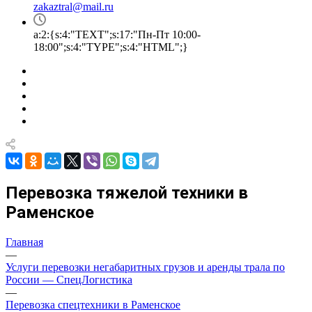
zakaztral@mail.ru
a:2:{s:4:"TEXT";s:17:"Пн-Пт 10:00-
18:00";s:4:"TYPE";s:4:"HTML";}
Перевозка тяжелой техники в
Раменское
Главная
—
Услуги перевозки негабаритных грузов и аренды трала по
России — СпецЛогистика
—
Перевозка спецтехники в Раменское