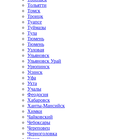
Тольятти
Томск
Троицк
Туапсе
Туймазы
Тула
Тюмень
Тюмень
Узловая
Ульяновск
Ульяновск Урай
Урюпинск
Усинск
Уфа
Ухта
Учалы
Феодосия
Хабаровск
Ханты-Мансийск
Химки
Чайковский
Чебоксары
Череповец
Черноголовка