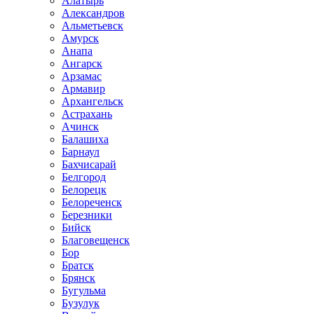
Алатырь
Александров
Альметьевск
Амурск
Анапа
Ангарск
Арзамас
Армавир
Архангельск
Астрахань
Ачинск
Балашиха
Барнаул
Бахчисарай
Белгород
Белорецк
Белореченск
Березники
Бийск
Благовещенск
Бор
Братск
Брянск
Бугульма
Бузулук