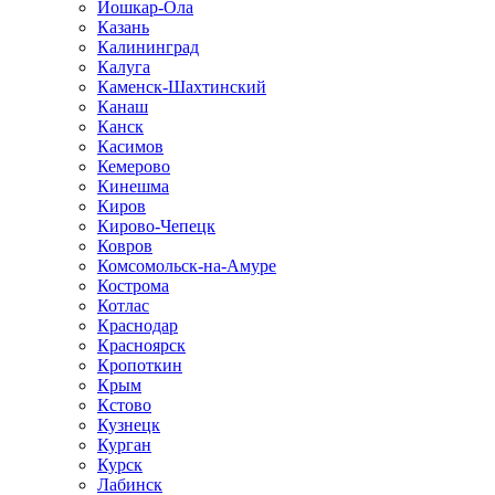
Йошкар-Ола
Казань
Калининград
Калуга
Каменск-Шахтинский
Канаш
Канск
Касимов
Кемерово
Кинешма
Киров
Кирово-Чепецк
Ковров
Комсомольск-на-Амуре
Кострома
Котлас
Краснодар
Красноярск
Кропоткин
Крым
Кстово
Кузнецк
Курган
Курск
Лабинск