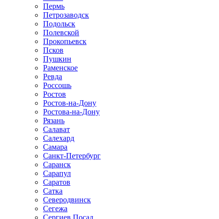
Пермь
Петрозаводск
Подольск
Полевской
Прокопьевск
Псков
Пушкин
Раменское
Ревда
Россошь
Ростов
Ростов-на-Дону
Ростова-на-Дону
Рязань
Салават
Салехард
Самара
Санкт-Петербург
Саранск
Сарапул
Саратов
Сатка
Северодвинск
Сегежа
Сергиев Посад