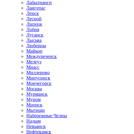
Лабытнанги
Лангепас
Ленск
Лесной
Липецк
Лобня
Луганск
Лысьва
Люберцы
Майкоп
Междуреченск
Мелеуз
Миасс
Миллерово
Минусинск
Мончегорск
Москва
Мурманск
Муром
Мценск
Мытищи
Набережные Челны
Надым
Невьянск
Нефтекамск