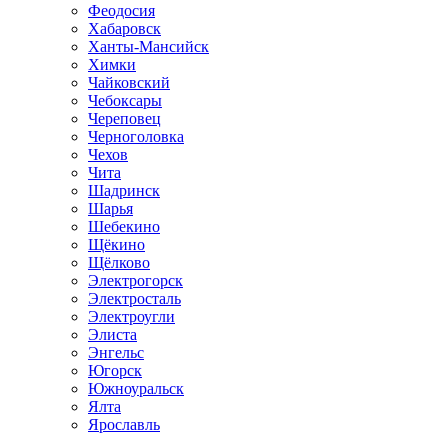
Феодосия
Хабаровск
Ханты-Мансийск
Химки
Чайковский
Чебоксары
Череповец
Черноголовка
Чехов
Чита
Шадринск
Шарья
Шебекино
Щёкино
Щёлково
Электрогорск
Электросталь
Электроугли
Элиста
Энгельс
Югорск
Южноуральск
Ялта
Ярославль