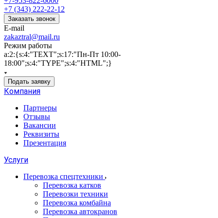
+7-953-822-6000
+7 (343) 222-22-12
Заказать звонок
E-mail
zakaztral@mail.ru
Режим работы
a:2:{s:4:"TEXT";s:17:"Пн-Пт 10:00-
18:00";s:4:"TYPE";s:4:"HTML";}
Подать заявку
Компания
Партнеры
Отзывы
Вакансии
Реквизиты
Презентация
Услуги
Перевозка спецтехники
Перевозка катков
Перевозки техники
Перевозка комбайна
Перевозка автокранов