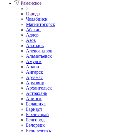
Раменское
Города
Челябинск
Магнитогорск
Абакан
Адлер
Азов
Алатырь
Александров
Альметьевск
Амурск
Анапа
Ангарск
Арзамас
Армавир
Архангельск
Астрахань
Ачинск
Балашиха
Барнаул
Бахчисарай
Белгород
Белорецк
Белореченск