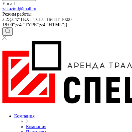
E-mail
zakaztral@mail.ru
Режим работы
a:2:{s:4:"TEXT";s:17:"Пн-Пт 10:00-
18:00";s:4:"TYPE";s:4:"HTML";}
Компания
Компания
Партнеры