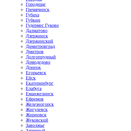
Городище
Гремячинск
Губаха
Губкин
Гудермес Гуково
Далматово
Дзержинск
Дзержинский
Димитровград
Дмитров
Долгопрудный
Домодедово
Донецк
Егорьевск
Ейск
Екатеринбург
Елабуга
Еманжелинск
Ефремов
Железногорск
Жигулевск
Жирновск
Жуковский
Заволжье
Заречный