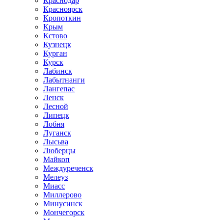
Краснодар
Красноярск
Кропоткин
Крым
Кстово
Кузнецк
Курган
Курск
Лабинск
Лабытнанги
Лангепас
Ленск
Лесной
Липецк
Лобня
Луганск
Лысьва
Люберцы
Майкоп
Междуреченск
Мелеуз
Миасс
Миллерово
Минусинск
Мончегорск