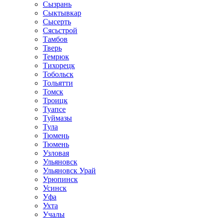
Сызрань
Сыктывкар
Сысерть
Сясьстрой
Тамбов
Тверь
Темрюк
Тихорецк
Тобольск
Тольятти
Томск
Троицк
Туапсе
Туймазы
Тула
Тюмень
Тюмень
Узловая
Ульяновск
Ульяновск Урай
Урюпинск
Усинск
Уфа
Ухта
Учалы