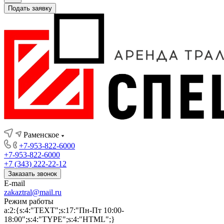
Подать заявку
Раменское
+7-953-822-6000
+7-953-822-6000
+7 (343) 222-22-12
Заказать звонок
E-mail
zakaztral@mail.ru
Режим работы
a:2:{s:4:"TEXT";s:17:"Пн-Пт 10:00-
18:00";s:4:"TYPE";s:4:"HTML";}