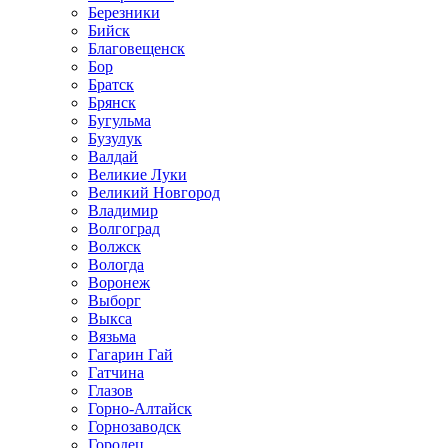
Березники
Бийск
Благовещенск
Бор
Братск
Брянск
Бугульма
Бузулук
Валдай
Великие Луки
Великий Новгород
Владимир
Волгоград
Волжск
Вологда
Воронеж
Выборг
Выкса
Вязьма
Гагарин Гай
Гатчина
Глазов
Горно-Алтайск
Горнозаводск
Городец