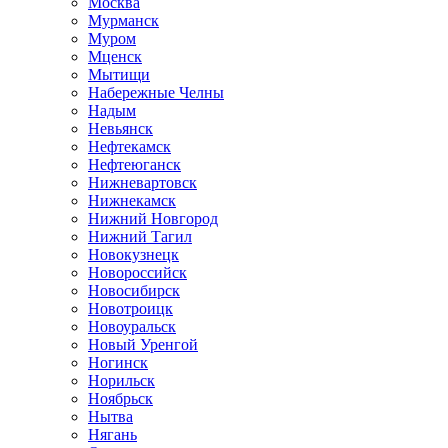
Москва
Мурманск
Муром
Мценск
Мытищи
Набережные Челны
Надым
Невьянск
Нефтекамск
Нефтеюганск
Нижневартовск
Нижнекамск
Нижний Новгород
Нижний Тагил
Новокузнецк
Новороссийск
Новосибирск
Новотроицк
Новоуральск
Новый Уренгой
Ногинск
Норильск
Ноябрьск
Нытва
Нягань