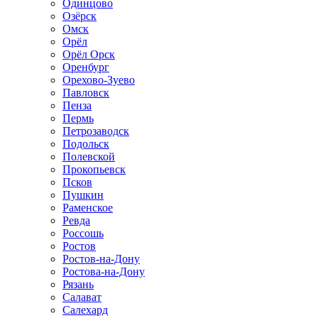
Одинцово
Озёрск
Омск
Орёл
Орёл Орск
Оренбург
Орехово-Зуево
Павловск
Пенза
Пермь
Петрозаводск
Подольск
Полевской
Прокопьевск
Псков
Пушкин
Раменское
Ревда
Россошь
Ростов
Ростов-на-Дону
Ростова-на-Дону
Рязань
Салават
Салехард