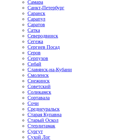
Самара
Санкт-Петербург
Саранск
Сарапул
Саратов
Сатка
Северодвинск
Сегежа
Сергиев Посад
Серов
Серпухов
Сибай
Славянск-на-Кубани
Смоленск
Снежинск
Советский
Соликамск
Сортавала
Сочи
Среднеуральск
Старая Купавна
Старый Оскол
Стерлитамак
Сургут
Сухой Лог