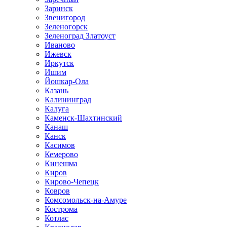
Заринск
Звенигород
Зеленогорск
Зеленоград Златоуст
Иваново
Ижевск
Иркутск
Ишим
Йошкар-Ола
Казань
Калининград
Калуга
Каменск-Шахтинский
Канаш
Канск
Касимов
Кемерово
Кинешма
Киров
Кирово-Чепецк
Ковров
Комсомольск-на-Амуре
Кострома
Котлас