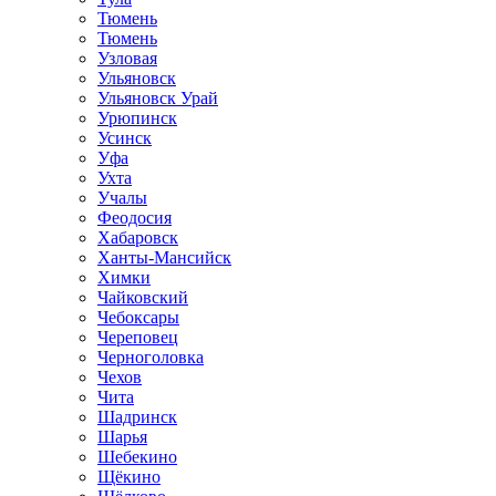
Тюмень
Тюмень
Узловая
Ульяновск
Ульяновск Урай
Урюпинск
Усинск
Уфа
Ухта
Учалы
Феодосия
Хабаровск
Ханты-Мансийск
Химки
Чайковский
Чебоксары
Череповец
Черноголовка
Чехов
Чита
Шадринск
Шарья
Шебекино
Щёкино