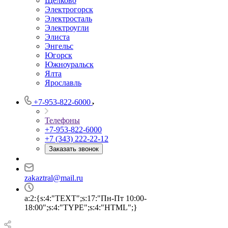
Щёлково
Электрогорск
Электросталь
Электроугли
Элиста
Энгельс
Югорск
Южноуральск
Ялта
Ярославль
+7-953-822-6000
Телефоны
+7-953-822-6000
+7 (343) 222-22-12
Заказать звонок
zakaztral@mail.ru
a:2:{s:4:"TEXT";s:17:"Пн-Пт 10:00-
18:00";s:4:"TYPE";s:4:"HTML";}