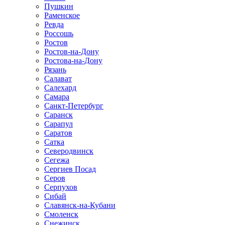
Пушкин
Раменское
Ревда
Россошь
Ростов
Ростов-на-Дону
Ростова-на-Дону
Рязань
Салават
Салехард
Самара
Санкт-Петербург
Саранск
Сарапул
Саратов
Сатка
Северодвинск
Сегежа
Сергиев Посад
Серов
Серпухов
Сибай
Славянск-на-Кубани
Смоленск
Снежинск