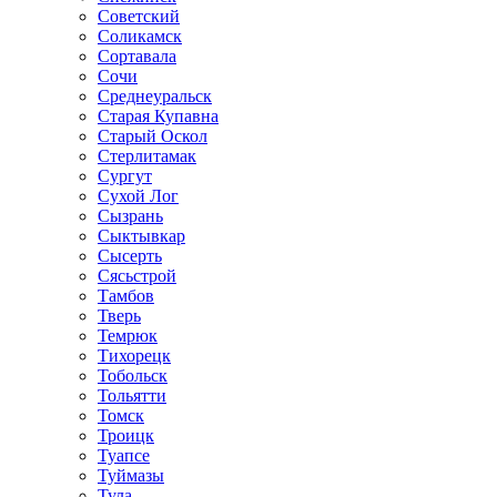
Советский
Соликамск
Сортавала
Сочи
Среднеуральск
Старая Купавна
Старый Оскол
Стерлитамак
Сургут
Сухой Лог
Сызрань
Сыктывкар
Сысерть
Сясьстрой
Тамбов
Тверь
Темрюк
Тихорецк
Тобольск
Тольятти
Томск
Троицк
Туапсе
Туймазы
Тула