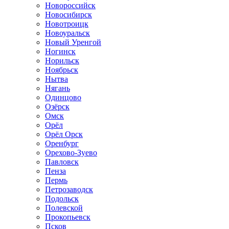
Новороссийск
Новосибирск
Новотроицк
Новоуральск
Новый Уренгой
Ногинск
Норильск
Ноябрьск
Нытва
Нягань
Одинцово
Озёрск
Омск
Орёл
Орёл Орск
Оренбург
Орехово-Зуево
Павловск
Пенза
Пермь
Петрозаводск
Подольск
Полевской
Прокопьевск
Псков