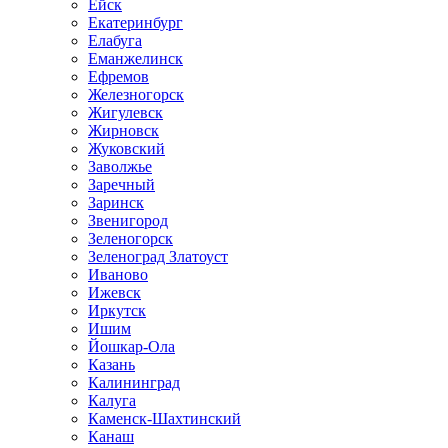
Ейск
Екатеринбург
Елабуга
Еманжелинск
Ефремов
Железногорск
Жигулевск
Жирновск
Жуковский
Заволжье
Заречный
Заринск
Звенигород
Зеленогорск
Зеленоград Златоуст
Иваново
Ижевск
Иркутск
Ишим
Йошкар-Ола
Казань
Калининград
Калуга
Каменск-Шахтинский
Канаш