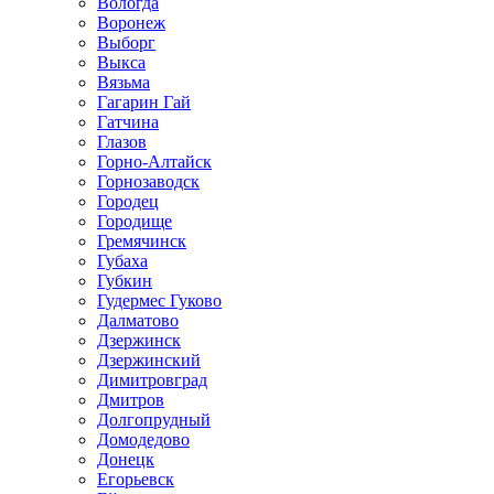
Вологда
Воронеж
Выборг
Выкса
Вязьма
Гагарин Гай
Гатчина
Глазов
Горно-Алтайск
Горнозаводск
Городец
Городище
Гремячинск
Губаха
Губкин
Гудермес Гуково
Далматово
Дзержинск
Дзержинский
Димитровград
Дмитров
Долгопрудный
Домодедово
Донецк
Егорьевск