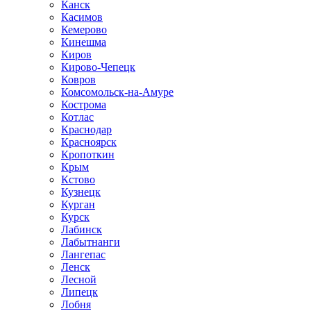
Канск
Касимов
Кемерово
Кинешма
Киров
Кирово-Чепецк
Ковров
Комсомольск-на-Амуре
Кострома
Котлас
Краснодар
Красноярск
Кропоткин
Крым
Кстово
Кузнецк
Курган
Курск
Лабинск
Лабытнанги
Лангепас
Ленск
Лесной
Липецк
Лобня