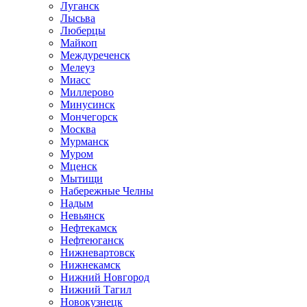
Луганск
Лысьва
Люберцы
Майкоп
Междуреченск
Мелеуз
Миасс
Миллерово
Минусинск
Мончегорск
Москва
Мурманск
Муром
Мценск
Мытищи
Набережные Челны
Надым
Невьянск
Нефтекамск
Нефтеюганск
Нижневартовск
Нижнекамск
Нижний Новгород
Нижний Тагил
Новокузнецк