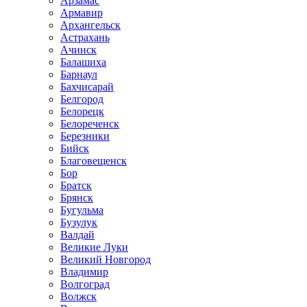
Арзамас
Армавир
Архангельск
Астрахань
Ачинск
Балашиха
Барнаул
Бахчисарай
Белгород
Белорецк
Белореченск
Березники
Бийск
Благовещенск
Бор
Братск
Брянск
Бугульма
Бузулук
Валдай
Великие Луки
Великий Новгород
Владимир
Волгоград
Волжск