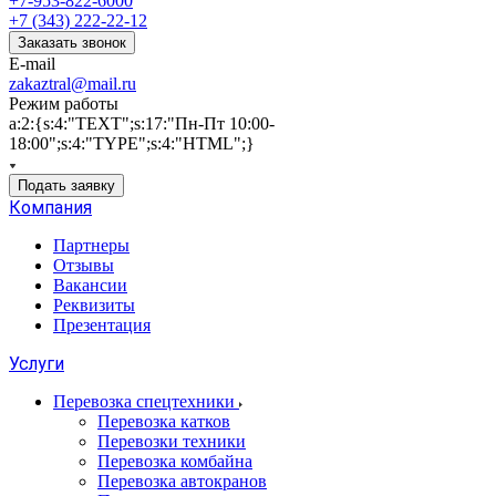
+7-953-822-6000
+7 (343) 222-22-12
Заказать звонок
E-mail
zakaztral@mail.ru
Режим работы
a:2:{s:4:"TEXT";s:17:"Пн-Пт 10:00-
18:00";s:4:"TYPE";s:4:"HTML";}
Подать заявку
Компания
Партнеры
Отзывы
Вакансии
Реквизиты
Презентация
Услуги
Перевозка спецтехники
Перевозка катков
Перевозки техники
Перевозка комбайна
Перевозка автокранов