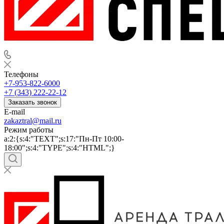
Телефоны
+7-953-822-6000
+7 (343) 222-22-12
Заказать звонок
E-mail
zakaztral@mail.ru
Режим работы
a:2:{s:4:"TEXT";s:17:"Пн-Пт 10:00-
18:00";s:4:"TYPE";s:4:"HTML";}