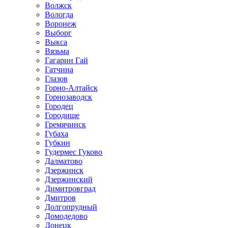
Волжск
Вологда
Воронеж
Выборг
Выкса
Вязьма
Гагарин Гай
Гатчина
Глазов
Горно-Алтайск
Горнозаводск
Городец
Городище
Гремячинск
Губаха
Губкин
Гудермес Гуково
Далматово
Дзержинск
Дзержинский
Димитровград
Дмитров
Долгопрудный
Домодедово
Донецк