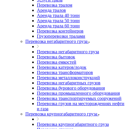
Перевозка тралом
Аренда тралов
Аренда трала 40 тонн
Аренда трала 50 тонн
Аренда трала 60 тонн
Перевозка контейнеров
Грузоперевозки тралами
Перевозка негабаритного груза
Перевозка негабаритного груза
Перевозка бытовок
Перевозка емкостей
Перевозка катеров/лодок
Перевозка трансформаторов
Перевозка металлоконструкций
Перевозка негабаритных грузов
Перевозка бурового оборудования
Перевозка промышленного оборудования
Перевозка транспортируемых сооружений
Перевозка грузов на месторождениях нефти
и газа
Перевозка крупногабаритного груза
Перевозка крупногабаритного груза