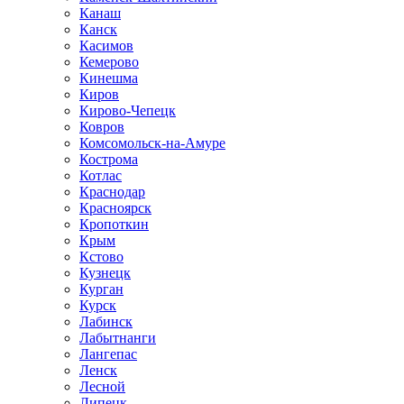
Канаш
Канск
Касимов
Кемерово
Кинешма
Киров
Кирово-Чепецк
Ковров
Комсомольск-на-Амуре
Кострома
Котлас
Краснодар
Красноярск
Кропоткин
Крым
Кстово
Кузнецк
Курган
Курск
Лабинск
Лабытнанги
Лангепас
Ленск
Лесной
Липецк