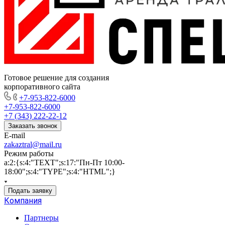
Готовое решение для создания
корпоративного сайта
+7-953-822-6000
+7-953-822-6000
+7 (343) 222-22-12
Заказать звонок
E-mail
zakaztral@mail.ru
Режим работы
a:2:{s:4:"TEXT";s:17:"Пн-Пт 10:00-
18:00";s:4:"TYPE";s:4:"HTML";}
Подать заявку
Компания
Партнеры