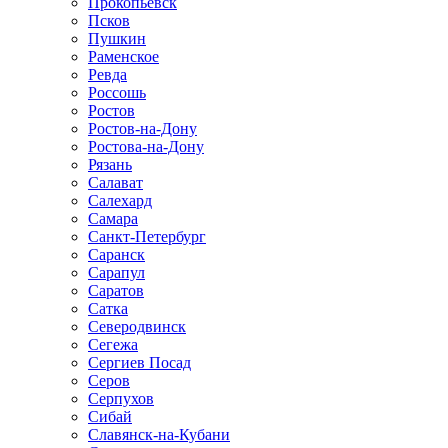
Прокопьевск
Псков
Пушкин
Раменское
Ревда
Россошь
Ростов
Ростов-на-Дону
Ростова-на-Дону
Рязань
Салават
Салехард
Самара
Санкт-Петербург
Саранск
Сарапул
Саратов
Сатка
Северодвинск
Сегежа
Сергиев Посад
Серов
Серпухов
Сибай
Славянск-на-Кубани