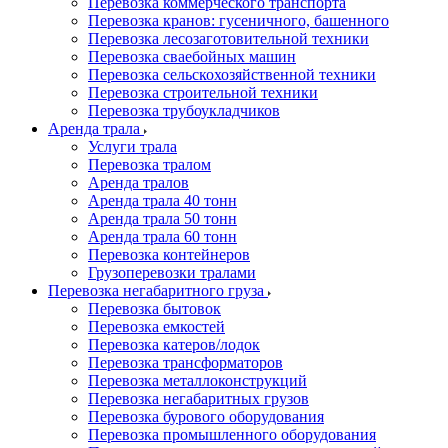
Перевозка коммерческого транспорта
Перевозка кранов: гусеничного, башенного
Перевозка лесозаготовительной техники
Перевозка сваебойных машин
Перевозка сельскохозяйственной техники
Перевозка строительной техники
Перевозка трубоукладчиков
Аренда трала
Услуги трала
Перевозка тралом
Аренда тралов
Аренда трала 40 тонн
Аренда трала 50 тонн
Аренда трала 60 тонн
Перевозка контейнеров
Грузоперевозки тралами
Перевозка негабаритного груза
Перевозка бытовок
Перевозка емкостей
Перевозка катеров/лодок
Перевозка трансформаторов
Перевозка металлоконструкций
Перевозка негабаритных грузов
Перевозка бурового оборудования
Перевозка промышленного оборудования