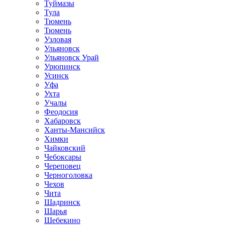
Туймазы
Тула
Тюмень
Тюмень
Узловая
Ульяновск
Ульяновск Урай
Урюпинск
Усинск
Уфа
Ухта
Учалы
Феодосия
Хабаровск
Ханты-Мансийск
Химки
Чайковский
Чебоксары
Череповец
Черноголовка
Чехов
Чита
Шадринск
Шарья
Шебекино