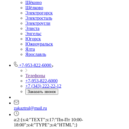
Щёкино
Щёлково
Электрогорск
Электросталь
Электроугли
Элиста
Энгельс
Югорск
Южноуральск
Ялта
Ярославль
+7-953-822-6000
Телефоны
+7-953-822-6000
+7 (343) 222-22-12
Заказать звонок
zakaztral@mail.ru
a:2:{s:4:"TEXT";s:17:"Пн-Пт 10:00-
18:00";s:4:"TYPE";s:4:"HTML";}