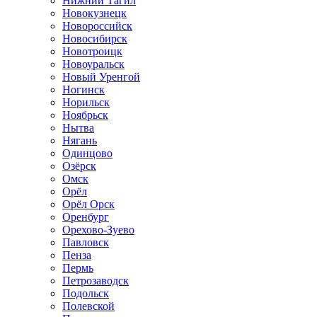
Нижний Тагил
Новокузнецк
Новороссийск
Новосибирск
Новотроицк
Новоуральск
Новый Уренгой
Ногинск
Норильск
Ноябрьск
Нытва
Нягань
Одинцово
Озёрск
Омск
Орёл
Орёл Орск
Оренбург
Орехово-Зуево
Павловск
Пенза
Пермь
Петрозаводск
Подольск
Полевской