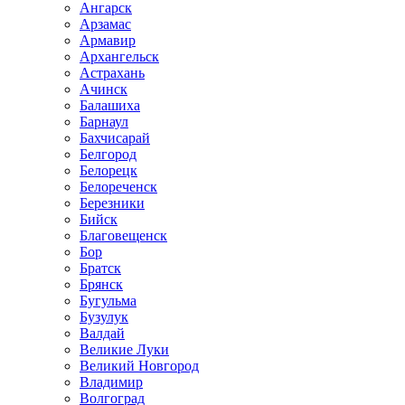
Ангарск
Арзамас
Армавир
Архангельск
Астрахань
Ачинск
Балашиха
Барнаул
Бахчисарай
Белгород
Белорецк
Белореченск
Березники
Бийск
Благовещенск
Бор
Братск
Брянск
Бугульма
Бузулук
Валдай
Великие Луки
Великий Новгород
Владимир
Волгоград