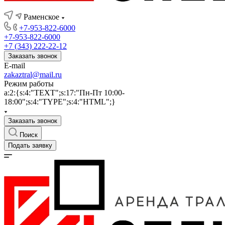
Раменское
+7-953-822-6000
+7-953-822-6000
+7 (343) 222-22-12
Заказать звонок
E-mail
zakaztral@mail.ru
Режим работы
a:2:{s:4:"TEXT";s:17:"Пн-Пт 10:00-
18:00";s:4:"TYPE";s:4:"HTML";}
Заказать звонок
Поиск
Подать заявку