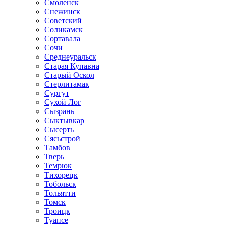
Смоленск
Снежинск
Советский
Соликамск
Сортавала
Сочи
Среднеуральск
Старая Купавна
Старый Оскол
Стерлитамак
Сургут
Сухой Лог
Сызрань
Сыктывкар
Сысерть
Сясьстрой
Тамбов
Тверь
Темрюк
Тихорецк
Тобольск
Тольятти
Томск
Троицк
Туапсе