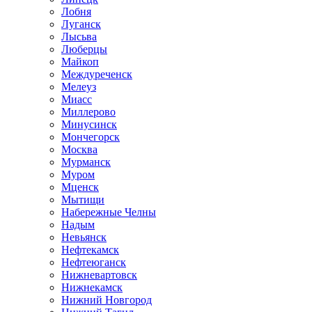
Лобня
Луганск
Лысьва
Люберцы
Майкоп
Междуреченск
Мелеуз
Миасс
Миллерово
Минусинск
Мончегорск
Москва
Мурманск
Муром
Мценск
Мытищи
Набережные Челны
Надым
Невьянск
Нефтекамск
Нефтеюганск
Нижневартовск
Нижнекамск
Нижний Новгород