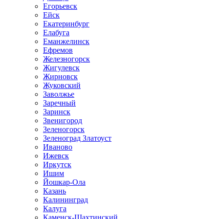
Егорьевск
Ейск
Екатеринбург
Елабуга
Еманжелинск
Ефремов
Железногорск
Жигулевск
Жирновск
Жуковский
Заволжье
Заречный
Заринск
Звенигород
Зеленогорск
Зеленоград Златоуст
Иваново
Ижевск
Иркутск
Ишим
Йошкар-Ола
Казань
Калининград
Калуга
Каменск-Шахтинский