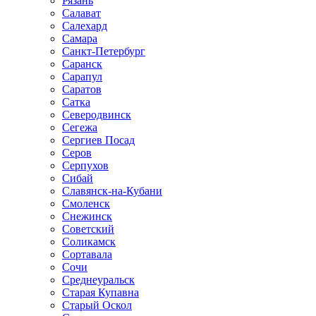
Рязань
Салават
Салехард
Самара
Санкт-Петербург
Саранск
Сарапул
Саратов
Сатка
Северодвинск
Сегежа
Сергиев Посад
Серов
Серпухов
Сибай
Славянск-на-Кубани
Смоленск
Снежинск
Советский
Соликамск
Сортавала
Сочи
Среднеуральск
Старая Купавна
Старый Оскол