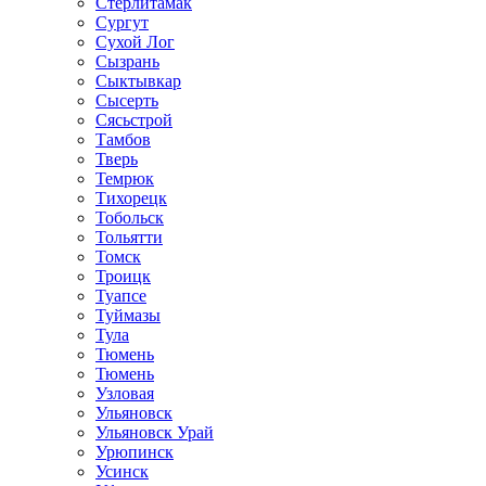
Стерлитамак
Сургут
Сухой Лог
Сызрань
Сыктывкар
Сысерть
Сясьстрой
Тамбов
Тверь
Темрюк
Тихорецк
Тобольск
Тольятти
Томск
Троицк
Туапсе
Туймазы
Тула
Тюмень
Тюмень
Узловая
Ульяновск
Ульяновск Урай
Урюпинск
Усинск