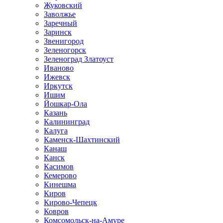
Жуковский
Заволжье
Заречный
Заринск
Звенигород
Зеленогорск
Зеленоград Златоуст
Иваново
Ижевск
Иркутск
Ишим
Йошкар-Ола
Казань
Калининград
Калуга
Каменск-Шахтинский
Канаш
Канск
Касимов
Кемерово
Кинешма
Киров
Кирово-Чепецк
Ковров
Комсомольск-на-Амуре