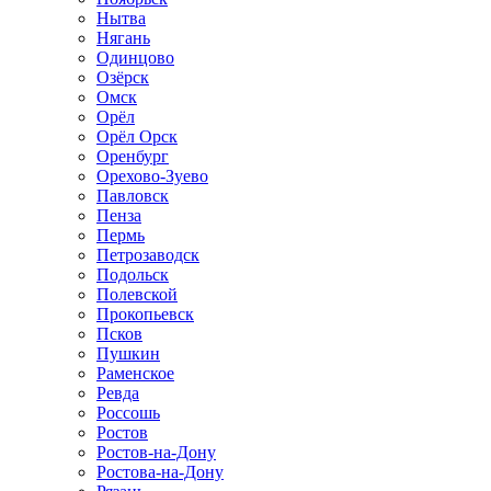
Нытва
Нягань
Одинцово
Озёрск
Омск
Орёл
Орёл Орск
Оренбург
Орехово-Зуево
Павловск
Пенза
Пермь
Петрозаводск
Подольск
Полевской
Прокопьевск
Псков
Пушкин
Раменское
Ревда
Россошь
Ростов
Ростов-на-Дону
Ростова-на-Дону