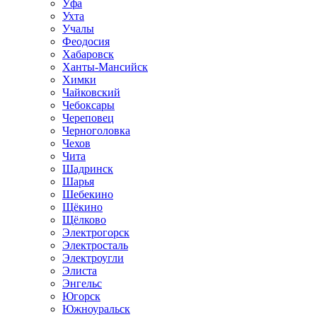
Уфа
Ухта
Учалы
Феодосия
Хабаровск
Ханты-Мансийск
Химки
Чайковский
Чебоксары
Череповец
Черноголовка
Чехов
Чита
Шадринск
Шарья
Шебекино
Щёкино
Щёлково
Электрогорск
Электросталь
Электроугли
Элиста
Энгельс
Югорск
Южноуральск