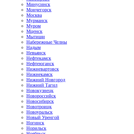
Минусинск
Мончегорск
Москва
Мурманск
Муром
Мценск
Мытищи
Набережные Челны
Надым
Невьянск
Нефтекамск
Нефтеюганск
Нижневартовск
Нижнекамск
Нижний Новгород
Нижний Тагил
Новокузнецк
Новороссийск
Новосибирск
Новотроицк
Новоуральск
Новый Уренгой
Ногинск
Норильск
Ноябрьск