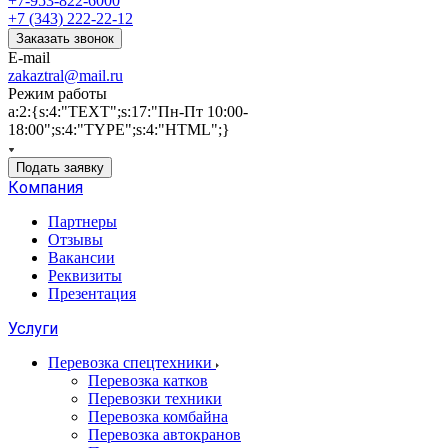
+7-953-822-6000
+7 (343) 222-22-12
Заказать звонок
E-mail
zakaztral@mail.ru
Режим работы
a:2:{s:4:"TEXT";s:17:"Пн-Пт 10:00-
18:00";s:4:"TYPE";s:4:"HTML";}
Подать заявку
Компания
Партнеры
Отзывы
Вакансии
Реквизиты
Презентация
Услуги
Перевозка спецтехники
Перевозка катков
Перевозки техники
Перевозка комбайна
Перевозка автокранов