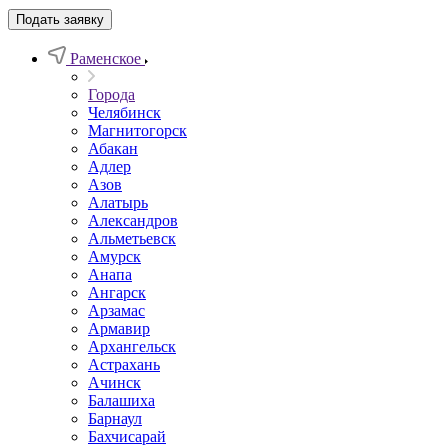
Подать заявку
Раменское
Города
Челябинск
Магнитогорск
Абакан
Адлер
Азов
Алатырь
Александров
Альметьевск
Амурск
Анапа
Ангарск
Арзамас
Армавир
Архангельск
Астрахань
Ачинск
Балашиха
Барнаул
Бахчисарай