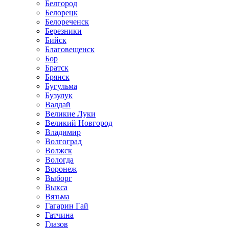
Белгород
Белорецк
Белореченск
Березники
Бийск
Благовещенск
Бор
Братск
Брянск
Бугульма
Бузулук
Валдай
Великие Луки
Великий Новгород
Владимир
Волгоград
Волжск
Вологда
Воронеж
Выборг
Выкса
Вязьма
Гагарин Гай
Гатчина
Глазов