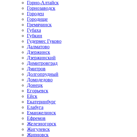
Горно-Алтайск
Горнозаводск
Городец
Городище
Гремячинск
Губаха
Губкин
Гудермес Гуково
Далматово
Дзержинск
Дзержинский
Димитровград
Дмитров
Долгопрудный
Домодедово
Донецк
Егорьевск
Ейск
Екатеринбург
Елабуга
Еманжелинск
Ефремов
Железногорск
Жигулевск
Жирновск