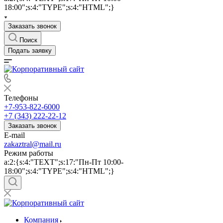
18:00";s:4:"TYPE";s:4:"HTML";}
Заказать звонок
Поиск
Подать заявку
Телефоны
+7-953-822-6000
+7 (343) 222-22-12
Заказать звонок
E-mail
zakaztral@mail.ru
Режим работы
a:2:{s:4:"TEXT";s:17:"Пн-Пт 10:00-
18:00";s:4:"TYPE";s:4:"HTML";}
Компания