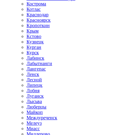
Кострома
Котлас
Краснодар
Красноярск
Кропоткин
Крым
Кстово
Кузнецк
Курган
Курск
Лабинск
Лабытнанги
Лангепас
Ленск
Лесной
Липецк
Лобня
Луганск
Лысьва
Люберцы
Майкоп
Междуреченск
Мелеуз
Миасс
Миллерово