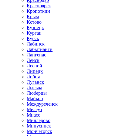
Краснодар
Красноярск
Кропоткин
Крым
Кстово
Кузнецк
Курган
Курск
Лабинск
Лабытнанги
Лангепас
Ленск
Лесной
Липецк
Лобня
Луганск
Лысьва
Люберцы
Майкоп
Междуреченск
Мелеуз
Миасс
Миллерово
Минусинск
Мончегорск