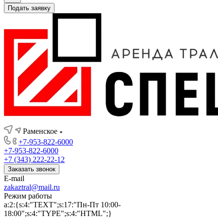
Подать заявку
Раменское
+7-953-822-6000
+7-953-822-6000
+7 (343) 222-22-12
Заказать звонок
E-mail
zakaztral@mail.ru
Режим работы
a:2:{s:4:"TEXT";s:17:"Пн-Пт 10:00-
18:00";s:4:"TYPE";s:4:"HTML";}