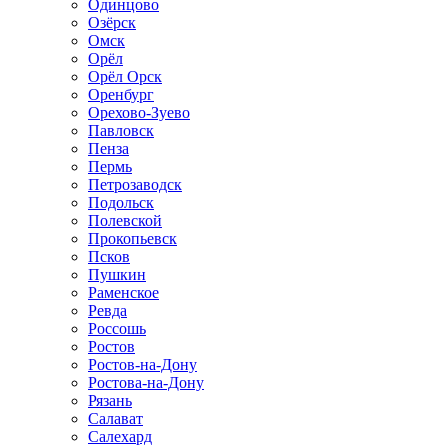
Одинцово
Озёрск
Омск
Орёл
Орёл Орск
Оренбург
Орехово-Зуево
Павловск
Пенза
Пермь
Петрозаводск
Подольск
Полевской
Прокопьевск
Псков
Пушкин
Раменское
Ревда
Россошь
Ростов
Ростов-на-Дону
Ростова-на-Дону
Рязань
Салават
Салехард