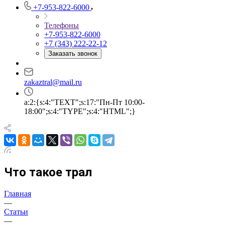
+7-953-822-6000
Телефоны
+7-953-822-6000
+7 (343) 222-22-12
Заказать звонок
zakaztral@mail.ru
a:2:{s:4:"TEXT";s:17:"Пн-Пт 10:00-
18:00";s:4:"TYPE";s:4:"HTML";}
Что такое трал
Главная
—
Статьи
—