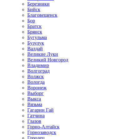
Березники
Бийск
Благовещенск
Бор
Братск
Брянск
Бугульма
Бузулук
Валдай
Великие Луки
Великий Новгород
Владимир
Волгоград
Волжск
Вологда
Воронеж
Выборг
Выкса
Вязьма
Гагарин Гай
Гатчина
Глазов
Горно-Алтайск
Горнозаводск
Городец