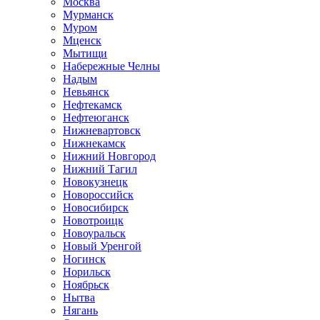
Москва
Мурманск
Муром
Мценск
Мытищи
Набережные Челны
Надым
Невьянск
Нефтекамск
Нефтеюганск
Нижневартовск
Нижнекамск
Нижний Новгород
Нижний Тагил
Новокузнецк
Новороссийск
Новосибирск
Новотроицк
Новоуральск
Новый Уренгой
Ногинск
Норильск
Ноябрьск
Нытва
Нягань