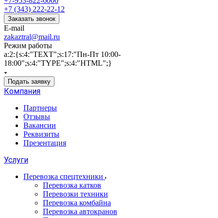
+7-953-822-6000
+7 (343) 222-22-12
Заказать звонок
E-mail
zakaztral@mail.ru
Режим работы
a:2:{s:4:"TEXT";s:17:"Пн-Пт 10:00-
18:00";s:4:"TYPE";s:4:"HTML";}
Подать заявку
Компания
Партнеры
Отзывы
Вакансии
Реквизиты
Презентация
Услуги
Перевозка спецтехники
Перевозка катков
Перевозки техники
Перевозка комбайна
Перевозка автокранов