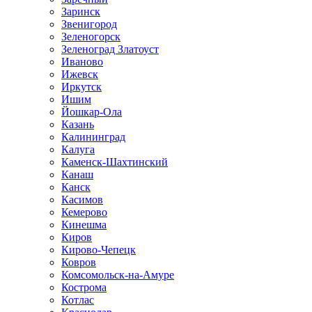
Заринск
Звенигород
Зеленогорск
Зеленоград Златоуст
Иваново
Ижевск
Иркутск
Ишим
Йошкар-Ола
Казань
Калининград
Калуга
Каменск-Шахтинский
Канаш
Канск
Касимов
Кемерово
Кинешма
Киров
Кирово-Чепецк
Ковров
Комсомольск-на-Амуре
Кострома
Котлас