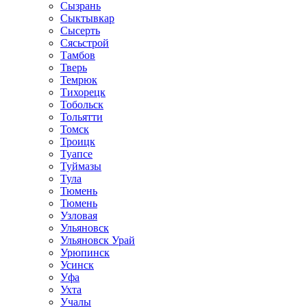
Сызрань
Сыктывкар
Сысерть
Сясьстрой
Тамбов
Тверь
Темрюк
Тихорецк
Тобольск
Тольятти
Томск
Троицк
Туапсе
Туймазы
Тула
Тюмень
Тюмень
Узловая
Ульяновск
Ульяновск Урай
Урюпинск
Усинск
Уфа
Ухта
Учалы