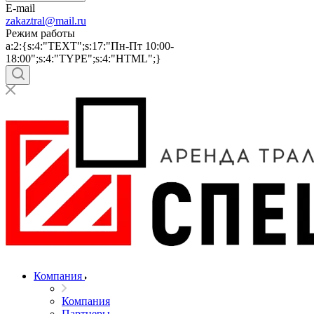
E-mail
zakaztral@mail.ru
Режим работы
a:2:{s:4:"TEXT";s:17:"Пн-Пт 10:00-
18:00";s:4:"TYPE";s:4:"HTML";}
Компания
Компания
Партнеры