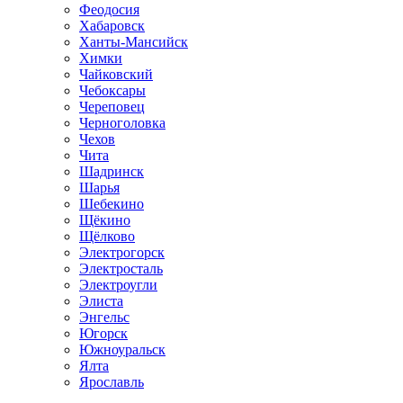
Феодосия
Хабаровск
Ханты-Мансийск
Химки
Чайковский
Чебоксары
Череповец
Черноголовка
Чехов
Чита
Шадринск
Шарья
Шебекино
Щёкино
Щёлково
Электрогорск
Электросталь
Электроугли
Элиста
Энгельс
Югорск
Южноуральск
Ялта
Ярославль