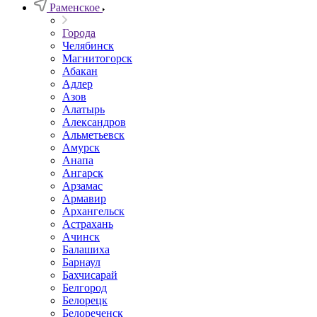
Раменское
Города
Челябинск
Магнитогорск
Абакан
Адлер
Азов
Алатырь
Александров
Альметьевск
Амурск
Анапа
Ангарск
Арзамас
Армавир
Архангельск
Астрахань
Ачинск
Балашиха
Барнаул
Бахчисарай
Белгород
Белорецк
Белореченск