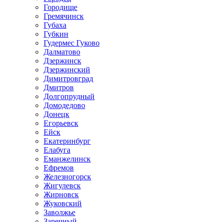
Городище
Гремячинск
Губаха
Губкин
Гудермес Гуково
Далматово
Дзержинск
Дзержинский
Димитровград
Дмитров
Долгопрудный
Домодедово
Донецк
Егорьевск
Ейск
Екатеринбург
Елабуга
Еманжелинск
Ефремов
Железногорск
Жигулевск
Жирновск
Жуковский
Заволжье
Заречный