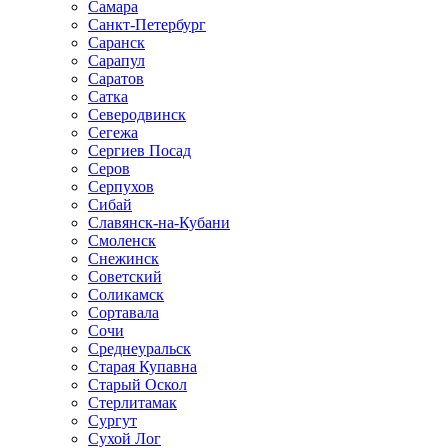
Самара
Санкт-Петербург
Саранск
Сарапул
Саратов
Сатка
Северодвинск
Сегежа
Сергиев Посад
Серов
Серпухов
Сибай
Славянск-на-Кубани
Смоленск
Снежинск
Советский
Соликамск
Сортавала
Сочи
Среднеуральск
Старая Купавна
Старый Оскол
Стерлитамак
Сургут
Сухой Лог