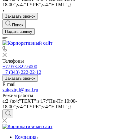
18:00";s:4:"TYPE";s:4:"HTML";}
Заказать звонок
Поиск
Подать заявку
Телефоны
+7-953-822-6000
+7 (343) 222-22-12
Заказать звонок
E-mail
zakaztral@mail.ru
Режим работы
a:2:{s:4:"TEXT";s:17:"Пн-Пт 10:00-
18:00";s:4:"TYPE";s:4:"HTML";}
Компания