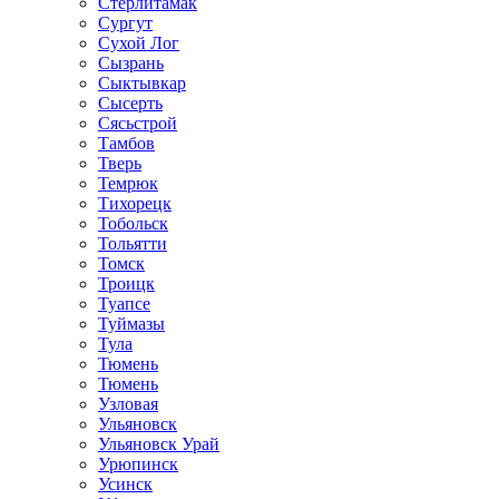
Стерлитамак
Сургут
Сухой Лог
Сызрань
Сыктывкар
Сысерть
Сясьстрой
Тамбов
Тверь
Темрюк
Тихорецк
Тобольск
Тольятти
Томск
Троицк
Туапсе
Туймазы
Тула
Тюмень
Тюмень
Узловая
Ульяновск
Ульяновск Урай
Урюпинск
Усинск