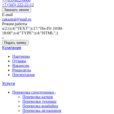
+7-953-822-6000
+7 (343) 222-22-12
Заказать звонок
E-mail
zakaztral@mail.ru
Режим работы
a:2:{s:4:"TEXT";s:17:"Пн-Пт 10:00-
18:00";s:4:"TYPE";s:4:"HTML";}
Подать заявку
Компания
Партнеры
Отзывы
Вакансии
Реквизиты
Презентация
Услуги
Перевозка спецтехники
Перевозка катков
Перевозки техники
Перевозка комбайна
Перевозка автокранов