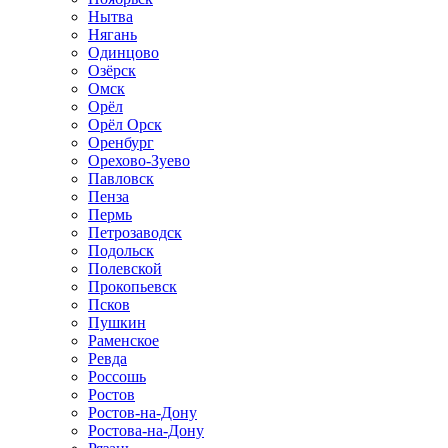
Нытва
Нягань
Одинцово
Озёрск
Омск
Орёл
Орёл Орск
Оренбург
Орехово-Зуево
Павловск
Пенза
Пермь
Петрозаводск
Подольск
Полевской
Прокопьевск
Псков
Пушкин
Раменское
Ревда
Россошь
Ростов
Ростов-на-Дону
Ростова-на-Дону