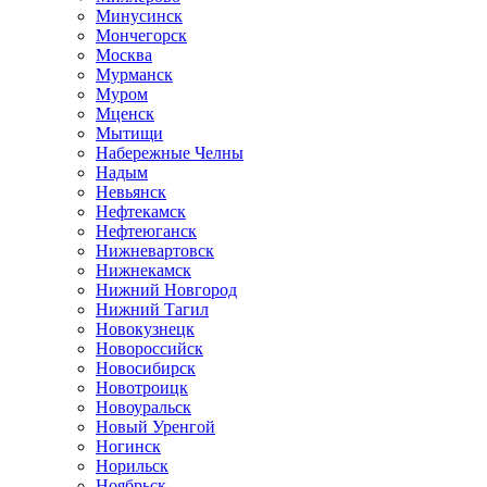
Минусинск
Мончегорск
Москва
Мурманск
Муром
Мценск
Мытищи
Набережные Челны
Надым
Невьянск
Нефтекамск
Нефтеюганск
Нижневартовск
Нижнекамск
Нижний Новгород
Нижний Тагил
Новокузнецк
Новороссийск
Новосибирск
Новотроицк
Новоуральск
Новый Уренгой
Ногинск
Норильск
Ноябрьск