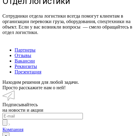
Отдел логистики
Специалист
Специалист
Специалист
Специалист
отдела
отдела
отдела
отдела
логистики
логистики
логистики
логистики
Сотрудники отдела логистики всегда помогут клиентам в
организации перевозки груза, оборудования, спецтехники на
Бокарев
Кремлев
Денис
Сергей
объект. Если у вас возникли вопросы — смело обращайтесь в
Анатолий
Александр
Булыгин
Зюзев
отдел логистики.
Партнеры
Отзывы
Вакансии
Реквизиты
Презентация
Находим решения для любой задачи.
Просто расскажите нам о ней!
Подписывайтесь
на новости и акции
Компания