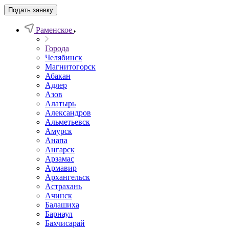
Подать заявку
Раменское
Города
Челябинск
Магнитогорск
Абакан
Адлер
Азов
Алатырь
Александров
Альметьевск
Амурск
Анапа
Ангарск
Арзамас
Армавир
Архангельск
Астрахань
Ачинск
Балашиха
Барнаул
Бахчисарай