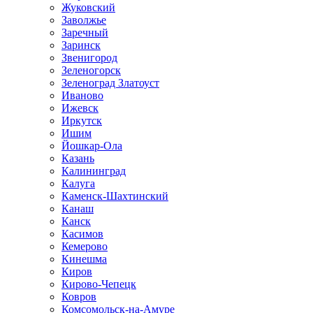
Жуковский
Заволжье
Заречный
Заринск
Звенигород
Зеленогорск
Зеленоград Златоуст
Иваново
Ижевск
Иркутск
Ишим
Йошкар-Ола
Казань
Калининград
Калуга
Каменск-Шахтинский
Канаш
Канск
Касимов
Кемерово
Кинешма
Киров
Кирово-Чепецк
Ковров
Комсомольск-на-Амуре