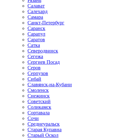
Рязань
Салават
Салехард
Самара
Санкт-Петербург
Саранск
Сарапул
Саратов
Сатка
Северодвинск
Сегежа
Сергиев Посад
Серов
Серпухов
Сибай
Славянск-на-Кубани
Смоленск
Снежинск
Советский
Соликамск
Сортавала
Сочи
Среднеуральск
Старая Купавна
Старый Оскол