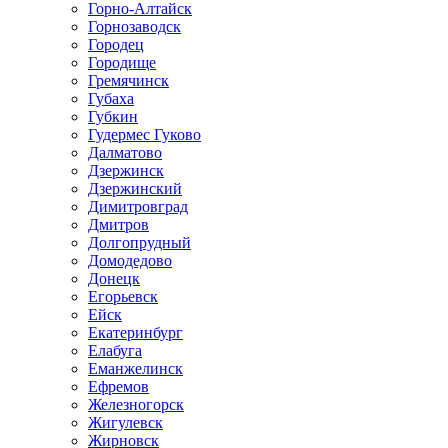
Горно-Алтайск
Горнозаводск
Городец
Городище
Гремячинск
Губаха
Губкин
Гудермес Гуково
Далматово
Дзержинск
Дзержинский
Димитровград
Дмитров
Долгопрудный
Домодедово
Донецк
Егорьевск
Ейск
Екатеринбург
Елабуга
Еманжелинск
Ефремов
Железногорск
Жигулевск
Жирновск