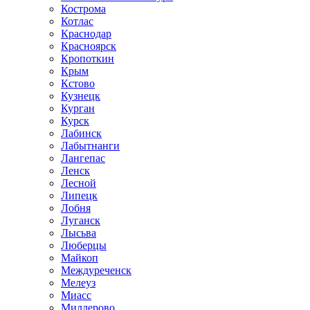
Кострома
Котлас
Краснодар
Красноярск
Кропоткин
Крым
Кстово
Кузнецк
Курган
Курск
Лабинск
Лабытнанги
Лангепас
Ленск
Лесной
Липецк
Лобня
Луганск
Лысьва
Люберцы
Майкоп
Междуреченск
Мелеуз
Миасс
Миллерово