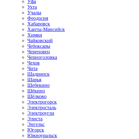
Уфа
Ухта
Учалы
Феодосия
Хабаровск
Ханты-Мансийск
Химки
Чайковский
Чебоксары
Череповец
Черноголовка
Чехов
Чита
Шадринск
Шарья
Шебекино
Щёкино
Щёлково
Электрогорск
Электросталь
Электроугли
Элиста
Энгельс
Югорск
Южноуральск