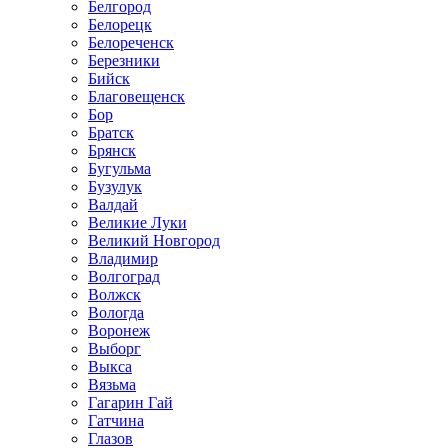
Белгород
Белорецк
Белореченск
Березники
Бийск
Благовещенск
Бор
Братск
Брянск
Бугульма
Бузулук
Валдай
Великие Луки
Великий Новгород
Владимир
Волгоград
Волжск
Вологда
Воронеж
Выборг
Выкса
Вязьма
Гагарин Гай
Гатчина
Глазов