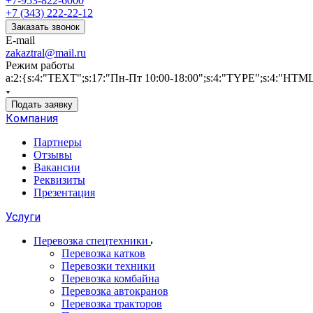
+7-953-822-6000
+7 (343) 222-22-12
Заказать звонок
E-mail
zakaztral@mail.ru
Режим работы
a:2:{s:4:"TEXT";s:17:"Пн-Пт 10:00-18:00";s:4:"TYPE";s:4:"HTM
Подать заявку
Компания
Партнеры
Отзывы
Вакансии
Реквизиты
Презентация
Услуги
Перевозка спецтехники
Перевозка катков
Перевозки техники
Перевозка комбайна
Перевозка автокранов
Перевозка тракторов