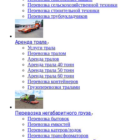
Перевозка сельскохозяйственной техники
Перевозка строительной техники
Перевозка трубоукладчиков
Аренда трала
Услуги трала
Перевозка тралом
Аренда тралов
Аренда трала 40 тонн
Аренда трала 50 тонн
Аренда трала 60 тонн
Перевозка контейнеров
Грузоперевозки тралами
Перевозка негабаритного груза
Перевозка бытовок
Перевозка емкостей
Перевозка катеров/лодок
Перевозка трансформаторов