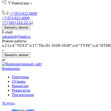
Раменское
+7-953-822-6000
+7-953-822-6000
+7 (343) 222-22-12
Заказать звонок
E-mail
zakaztral@mail.ru
Режим работы
a:2:{s:4:"TEXT";s:17:"Пн-Пт 10:00-18:00";s:4:"TYPE";s:4:"HTM
Заказать звонок
Компания
Партнеры
Отзывы
Вакансии
Реквизиты
Презентация
Услуги