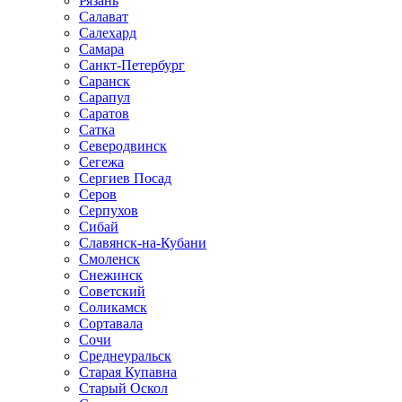
Рязань
Салават
Салехард
Самара
Санкт-Петербург
Саранск
Сарапул
Саратов
Сатка
Северодвинск
Сегежа
Сергиев Посад
Серов
Серпухов
Сибай
Славянск-на-Кубани
Смоленск
Снежинск
Советский
Соликамск
Сортавала
Сочи
Среднеуральск
Старая Купавна
Старый Оскол