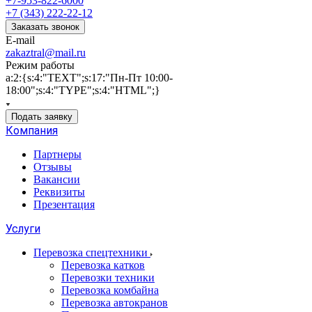
+7-953-822-6000
+7 (343) 222-22-12
Заказать звонок
E-mail
zakaztral@mail.ru
Режим работы
a:2:{s:4:"TEXT";s:17:"Пн-Пт 10:00-
18:00";s:4:"TYPE";s:4:"HTML";}
Подать заявку
Компания
Партнеры
Отзывы
Вакансии
Реквизиты
Презентация
Услуги
Перевозка спецтехники
Перевозка катков
Перевозки техники
Перевозка комбайна
Перевозка автокранов