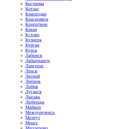
Кострома
Котлас
Краснодар
Красноярск
Кропоткин
Крым
Кстово
Кузнецк
Курган
Курск
Лабинск
Лабытнанги
Лангепас
Ленск
Лесной
Липецк
Лобня
Луганск
Лысьва
Люберцы
Майкоп
Междуреченск
Мелеуз
Миасс
Миллерово