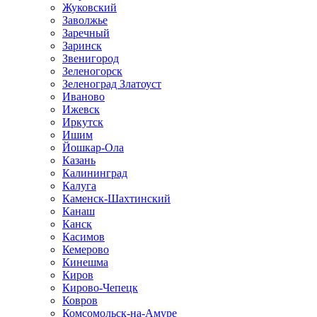
Жуковский
Заволжье
Заречный
Заринск
Звенигород
Зеленогорск
Зеленоград Златоуст
Иваново
Ижевск
Иркутск
Ишим
Йошкар-Ола
Казань
Калининград
Калуга
Каменск-Шахтинский
Канаш
Канск
Касимов
Кемерово
Кинешма
Киров
Кирово-Чепецк
Ковров
Комсомольск-на-Амуре