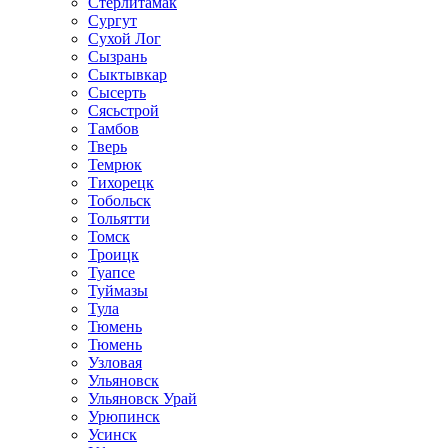
Стерлитамак
Сургут
Сухой Лог
Сызрань
Сыктывкар
Сысерть
Сясьстрой
Тамбов
Тверь
Темрюк
Тихорецк
Тобольск
Тольятти
Томск
Троицк
Туапсе
Туймазы
Тула
Тюмень
Тюмень
Узловая
Ульяновск
Ульяновск Урай
Урюпинск
Усинск