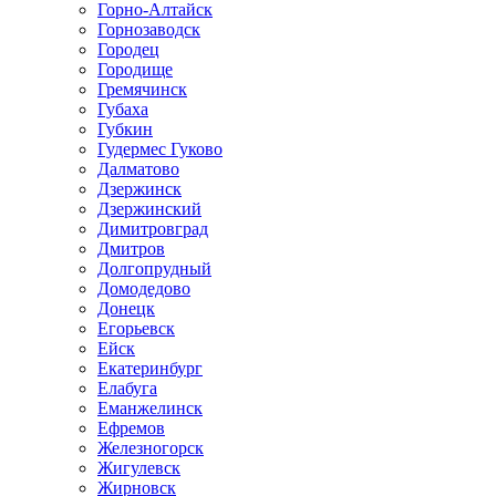
Горно-Алтайск
Горнозаводск
Городец
Городище
Гремячинск
Губаха
Губкин
Гудермес Гуково
Далматово
Дзержинск
Дзержинский
Димитровград
Дмитров
Долгопрудный
Домодедово
Донецк
Егорьевск
Ейск
Екатеринбург
Елабуга
Еманжелинск
Ефремов
Железногорск
Жигулевск
Жирновск