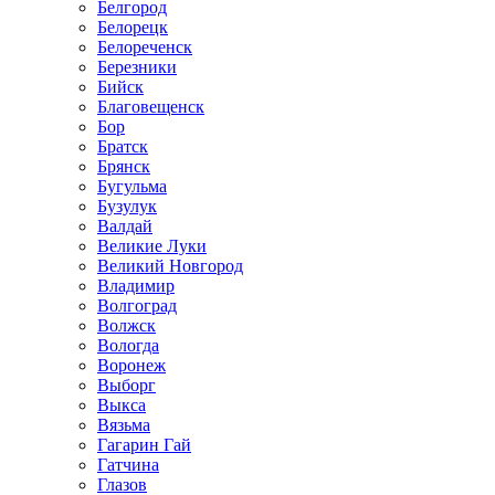
Белгород
Белорецк
Белореченск
Березники
Бийск
Благовещенск
Бор
Братск
Брянск
Бугульма
Бузулук
Валдай
Великие Луки
Великий Новгород
Владимир
Волгоград
Волжск
Вологда
Воронеж
Выборг
Выкса
Вязьма
Гагарин Гай
Гатчина
Глазов