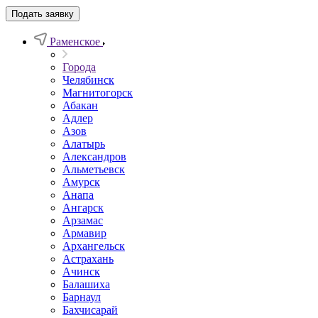
Подать заявку
Раменское
Города
Челябинск
Магнитогорск
Абакан
Адлер
Азов
Алатырь
Александров
Альметьевск
Амурск
Анапа
Ангарск
Арзамас
Армавир
Архангельск
Астрахань
Ачинск
Балашиха
Барнаул
Бахчисарай