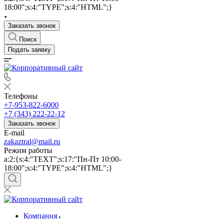
18:00";s:4:"TYPE";s:4:"HTML";}
Заказать звонок
Поиск
Подать заявку
Телефоны
+7-953-822-6000
+7 (343) 222-22-12
Заказать звонок
E-mail
zakaztral@mail.ru
Режим работы
a:2:{s:4:"TEXT";s:17:"Пн-Пт 10:00-
18:00";s:4:"TYPE";s:4:"HTML";}
Компания