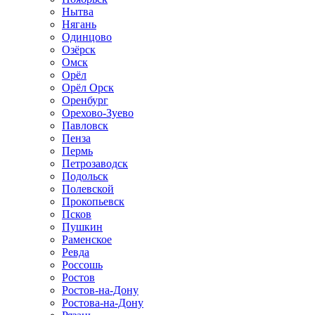
Нытва
Нягань
Одинцово
Озёрск
Омск
Орёл
Орёл Орск
Оренбург
Орехово-Зуево
Павловск
Пенза
Пермь
Петрозаводск
Подольск
Полевской
Прокопьевск
Псков
Пушкин
Раменское
Ревда
Россошь
Ростов
Ростов-на-Дону
Ростова-на-Дону