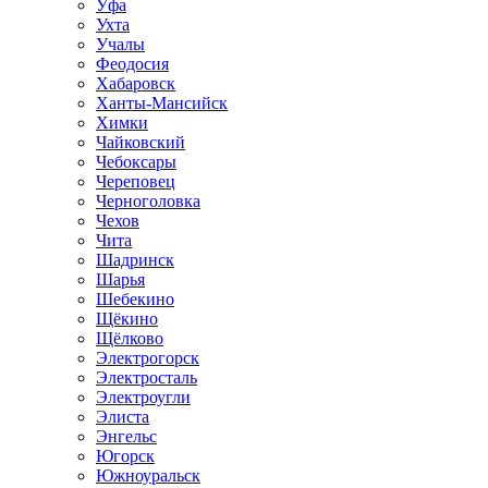
Уфа
Ухта
Учалы
Феодосия
Хабаровск
Ханты-Мансийск
Химки
Чайковский
Чебоксары
Череповец
Черноголовка
Чехов
Чита
Шадринск
Шарья
Шебекино
Щёкино
Щёлково
Электрогорск
Электросталь
Электроугли
Элиста
Энгельс
Югорск
Южноуральск