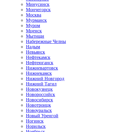
Минусинск
Мончегорск
Москва
Мурманск
Муром
Мценск
Мытищи
Набережные Челны
Надым
Невьянск
Нефтекамск
Нефтеюганск
Нижневартовск
Нижнекамск
Нижний Новгород
Нижний Тагил
Новокузнецк
Новороссийск
Новосибирск
Новотроицк
Новоуральск
Новый Уренгой
Ногинск
Норильск
Ноябрьск