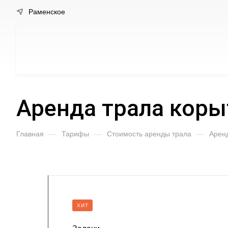
Раменское
Аренда трала коры
Главная
—
Тарифы
—
Стоимость аренды трала
—
Аренд
ХИТ