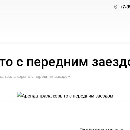
+7-9
то с передним заез
а трала корыто с передним заездом